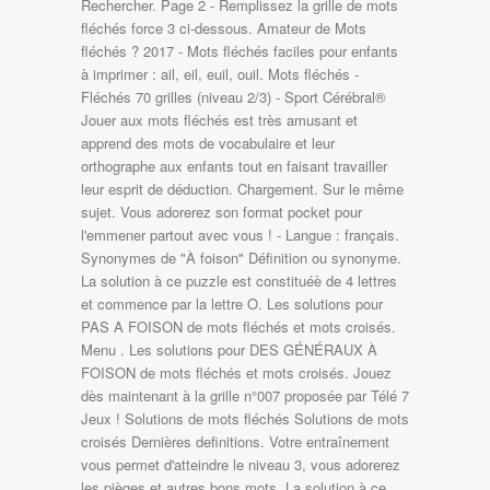
Rechercher. Page 2 - Remplissez la grille de mots
fléchés force 3 ci-dessous. Amateur de Mots
fléchés ? 2017 - Mots fléchés faciles pour enfants
à imprimer : ail, eil, euil, ouil. Mots fléchés -
Fléchés 70 grilles (niveau 2/3) - Sport Cérébral®
Jouer aux mots fléchés est très amusant et
apprend des mots de vocabulaire et leur
orthographe aux enfants tout en faisant travailler
leur esprit de déduction. Chargement. Sur le même
sujet. Vous adorerez son format pocket pour
l'emmener partout avec vous ! - Langue : français.
Synonymes de "À foison" Définition ou synonyme.
La solution à ce puzzle est constituéè de 4 lettres
et commence par la lettre O. Les solutions pour
PAS A FOISON de mots fléchés et mots croisés.
Menu . Les solutions pour DES GÉNÉRAUX À
FOISON de mots fléchés et mots croisés. Jouez
dès maintenant à la grille n°007 proposée par Télé 7
Jeux ! Solutions de mots fléchés Solutions de mots
croisés Dernières definitions. Votre entraînement
vous permet d'atteindre le niveau 3, vous adorerez
les pièges et autres bons mots. La solution à ce