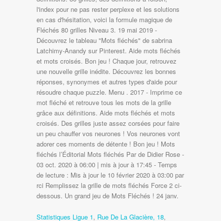
l'index pour ne pas rester perplexe et les solutions
en cas d'hésitation, voici la formule magique de
Fléchés 80 grilles Niveau 3. 19 mai 2019 -
Découvrez le tableau "Mots fléchés" de sabrina
Latchimy-Anandy sur Pinterest. Aide mots fléchés
et mots croisés. Bon jeu ! Chaque jour, retrouvez
une nouvelle grille inédite. Découvrez les bonnes
réponses, synonymes et autres types d'aide pour
résoudre chaque puzzle. Menu . 2017 - Imprime ce
mot fléché et retrouve tous les mots de la grille
grâce aux définitions. Aide mots fléchés et mots
croisés. Des grilles juste assez corsées pour faire
un peu chauffer vos neurones ! Vos neurones vont
adorer ces moments de détente ! Bon jeu ! Mots
fléchés l’Éditorial Mots fléchés Par de Didier Rose -
03 oct. 2020 à 06:00 | mis à jour à 17:45 - Temps
de lecture : Mis à jour le 10 février 2020 à 03:00 par
rci Remplissez la grille de mots fléchés Force 2 ci-
dessous. Un grand jeu de Mots Fléchés ! 24 janv.
Statistiques Ligue 1
,
Rue De La Glacière, 18
,