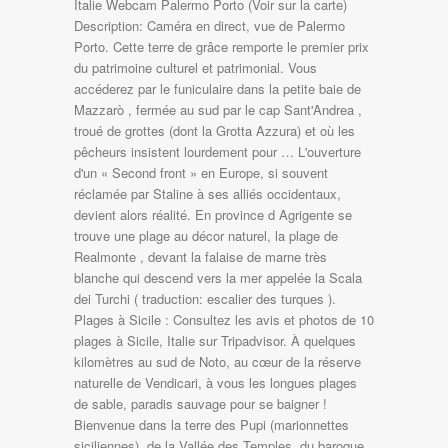
Italie Webcam Palermo Porto (Voir sur la carte)
Description: Caméra en direct, vue de Palermo
Porto. Cette terre de grâce remporte le premier prix
du patrimoine culturel et patrimonial. Vous
accéderez par le funiculaire dans la petite baie de
Mazzarò , fermée au sud par le cap Sant'Andrea ,
troué de grottes (dont la Grotta Azzura) et où les
pêcheurs insistent lourdement pour … L'ouverture
d'un « Second front » en Europe, si souvent
réclamée par Staline à ses alliés occidentaux,
devient alors réalité. En province d Agrigente se
trouve une plage au décor naturel, la plage de
Realmonte , devant la falaise de marne très
blanche qui descend vers la mer appelée la Scala
dei Turchi ( traduction: escalier des turques ).
Plages à Sicile : Consultez les avis et photos de 10
plages à Sicile, Italie sur Tripadvisor. À quelques
kilomètres au sud de Noto, au cœur de la réserve
naturelle de Vendicari, à vous les longues plages
de sable, paradis sauvage pour se baigner !
Bienvenue dans la terre des Pupi (marionnettes
siciliennes), de la Vallée des Temples, du baroque