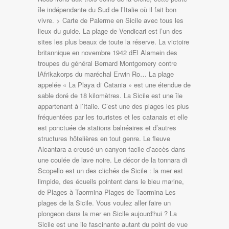
île indépendante du Sud de l’Italie où il fait bon
vivre. > Carte de Palerme en Sicile avec tous les
lieux du guide. La plage de Vendicari est l’un des
sites les plus beaux de toute la réserve. La victoire
britannique en novembre 1942 dEl Alamein des
troupes du général Bernard Montgomery contre
lAfrikakorps du maréchal Erwin Ro… La plage
appelée « La Playa di Catania » est une étendue de
sable doré de 18 kilomètres. La Sicile est une île
appartenant à l’Italie. C’est une des plages les plus
fréquentées par les touristes et les catanais et elle
est ponctuée de stations balnéaires et d’autres
structures hôtelières en tout genre. Le fleuve
Alcantara a creusé un canyon facile d’accès dans
une coulée de lave noire. Le décor de la tonnara di
Scopello est un des clichés de Sicile : la mer est
limpide, des écueils pointent dans le bleu marine,
de Plages à Taormina Plages de Taormina Les
plages de la Sicile. Vous voulez aller faire un
plongeon dans la mer en Sicile aujourd'hui ? La
Sicile est une ile fascinante autant du point de vue