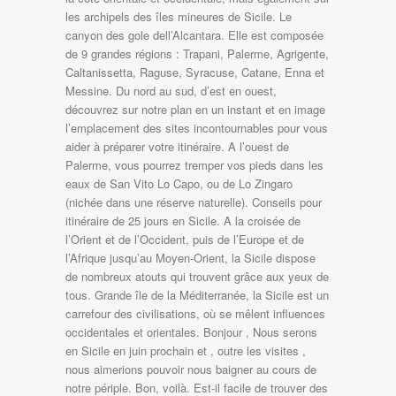
les archipels des îles mineures de Sicile. Le
canyon des gole dell’Alcantara. Elle est composée
de 9 grandes régions : Trapani, Palerme, Agrigente,
Caltanissetta, Raguse, Syracuse, Catane, Enna et
Messine. Du nord au sud, d’est en ouest,
découvrez sur notre plan en un instant et en image
l’emplacement des sites incontournables pour vous
aider à préparer votre itinéraire. A l’ouest de
Palerme, vous pourrez tremper vos pieds dans les
eaux de San Vito Lo Capo, ou de Lo Zingaro
(nichée dans une réserve naturelle). Conseils pour
itinéraire de 25 jours en Sicile. A la croisée de
l’Orient et de l’Occident, puis de l’Europe et de
l’Afrique jusqu’au Moyen-Orient, la Sicile dispose
de nombreux atouts qui trouvent grâce aux yeux de
tous. Grande île de la Méditerranée, la Sicile est un
carrefour des civilisations, où se mêlent influences
occidentales et orientales. Bonjour , Nous serons
en Sicile en juin prochain et , outre les visites ,
nous aimerions pouvoir nous baigner au cours de
notre périple. Bon, voilà. Est-il facile de trouver des