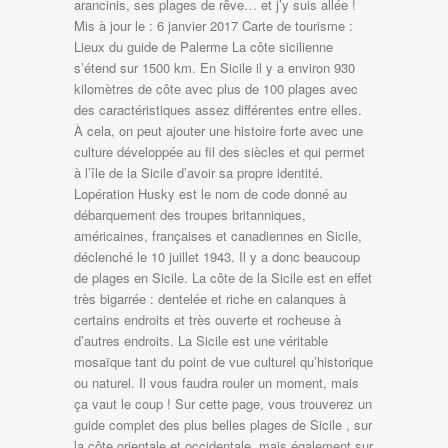
arancinis, ses plages de rêve… et j’y suis allée !
Mis à jour le : 6 janvier 2017 Carte de tourisme :
Lieux du guide de Palerme La côte sicilienne
s’étend sur 1500 km. En Sicile il y a environ 930
kilomètres de côte avec plus de 100 plages avec
des caractéristiques assez différentes entre elles.
À cela, on peut ajouter une histoire forte avec une
culture développée au fil des siècles et qui permet
à l’île de la Sicile d’avoir sa propre identité.
Lopération Husky est le nom de code donné au
débarquement des troupes britanniques,
américaines, françaises et canadiennes en Sicile,
déclenché le 10 juillet 1943. Il y a donc beaucoup
de plages en Sicile. La côte de la Sicile est en effet
très bigarrée : dentelée et riche en calanques à
certains endroits et très ouverte et rocheuse à
d’autres endroits. La Sicile est une véritable
mosaïque tant du point de vue culturel qu’historique
ou naturel. Il vous faudra rouler un moment, mais
ça vaut le coup ! Sur cette page, vous trouverez un
guide complet des plus belles plages de Sicile , sur
la côte orientale et occidentale, mais également sur