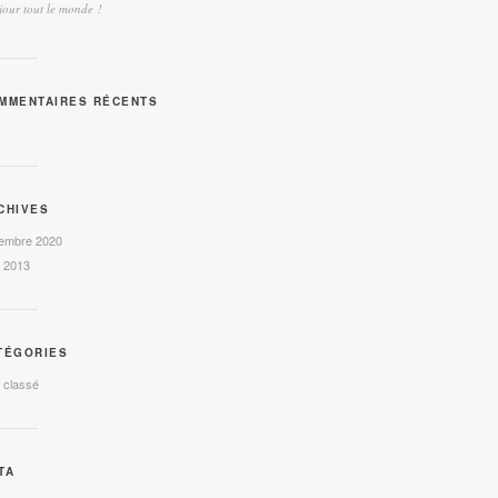
our tout le monde !
MMENTAIRES RÉCENTS
CHIVES
embre 2020
l 2013
TÉGORIES
 classé
TA