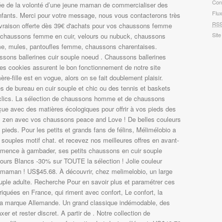
Con
Flu
RS
Site