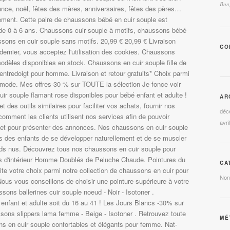
Bonj
CO
AR
déc
avri
CA
Non
MÉ