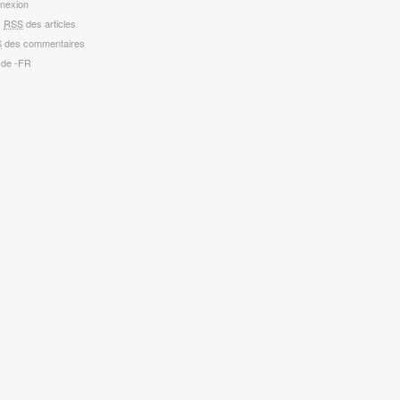
nexion
x
RSS
des articles
S
des commentaires
 de -FR