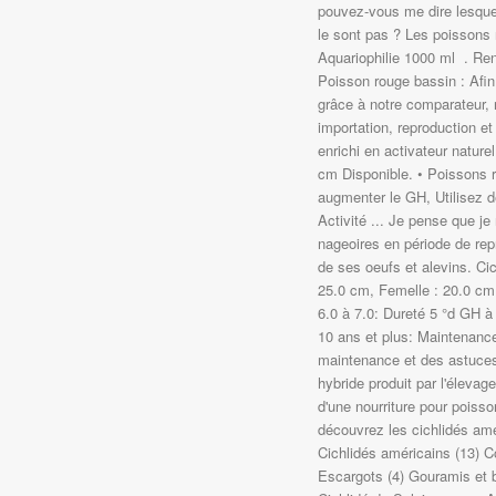
pouvez-vous me dire lesquel
le sont pas ? Les poissons
Aquariophilie 1000 ml ‍ ️. R
Poisson rouge bassin : Afin
grâce à notre comparateur, 
importation, reproduction et
enrichi en activateur nature
cm Disponible. • Poissons r
augmenter le GH, Utilisez 
Activité ... Je pense que j
nageoires en période de rep
de ses oeufs et alevins. Ci
25.0 cm, Femelle : 20.0 cm
6.0 à 7.0: Dureté 5 °d GH à
10 ans et plus: Maintenance
maintenance et des astuces 
hybride produit par l'élevag
d'une nourriture pour poiss
découvrez les cichlidés amé
Cichlidés américains (13) C
Escargots (4) Gouramis et be