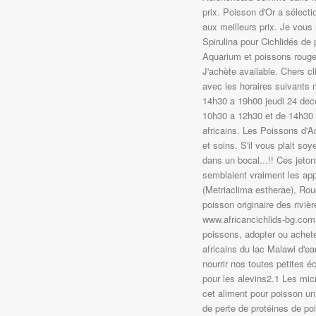
prix. Poisson d'Or a sélect
aux meilleurs prix. Je vous
Spirulina pour Cichlidés de p
Aquarium et poissons rouges
J'achète available. Chers c
avec les horaires suivants
14h30 a 19h00 jeudi 24 de
10h30 a 12h30 et de 14h30 a
africains. Les Poissons d'A
et soins. S'il vous plait so
dans un bocal...!! Ces jeton
semblaient vraiment les app
(Metriaclima estherae), Rou
poisson originaire des rivièr
www.africancichlids-bg.com R
poissons, adopter ou acheter
africains du lac Malawi d'
nourrir nos toutes petites éc
pour les alevins2.1 Les micr
cet aliment pour poisson un
de perte de protéines de po