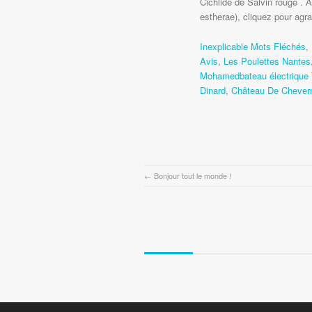
Cichlidé de Salvin rouge . 
estherae), cliquez pour agra
Inexplicable Mots Fléchés
,
Avis
,
Les Poulettes Nantes
Mohamedbateau électrique 
Dinard
,
Château De Cheverny
←
Bonjour tout le monde !