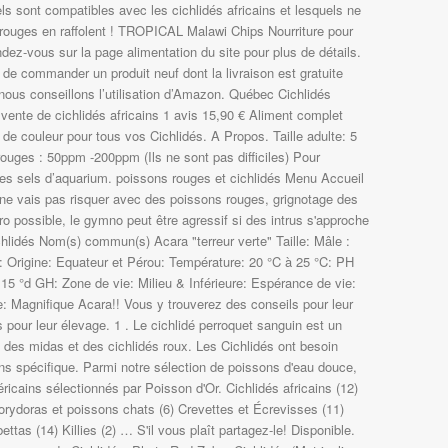
s sont compatibles avec les cichlidés africains et lesquels ne
 rouges en raffolent ! TROPICAL Malawi Chips Nourriture pour
endez-vous sur la page alimentation du site pour plus de détails.
 de commander un produit neuf dont la livraison est gratuite
nous conseillons l’utilisation d’Amazon. Québec Cichlidés
 vente de cichlidés africains 1 avis 15,90 € Aliment complet
l de couleur pour tous vos Cichlidés. A Propos. Taille adulte: 5
ouges : 50ppm -200ppm (Ils ne sont pas difficiles) Pour
des sels d’aquarium. poissons rouges et cichlidés Menu Accueil
e ne vais pas risquer avec des poissons rouges, grignotage des
ro possible, le gymno peut être agressif si des intrus s'approche
chlidés Nom(s) commun(s) Acara "terreur verte" Taille: Mâle :
: Origine: Equateur et Pérou: Température: 20 °C à 25 °C: PH
 15 °d GH: Zone de vie: Milieu & Inférieure: Espérance de vie:
: Magnifique Acara!! Vous y trouverez des conseils pour leur
pour leur élevage. 1 . Le cichlidé perroquet sanguin est un
e des midas et des cichlidés roux. Les Cichlidés ont besoin
ons spécifique. Parmi notre sélection de poissons d'eau douce,
ricains sélectionnés par Poisson d'Or. Cichlidés africains (12)
orydoras et poissons chats (6) Crevettes et Écrevisses (11)
ttas (14) Killies (2) … S'il vous plaît partagez-le! Disponible.