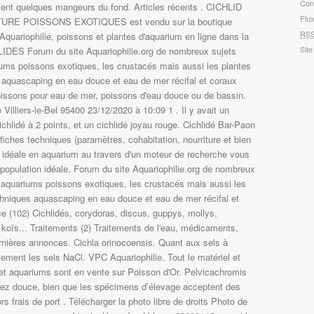
Con
ement quelques mangeurs du fond. Articles récents . CICHLID
Flu
URE POISSONS EXOTIQUES est vendu sur la boutique
RS
uariophilie, poissons et plantes d'aquarium en ligne dans la
Site
DES Forum du site Aquariophilie.org de nombreux sujets
iums poissons exotiques, les crustacés mais aussi les plantes
 aquascaping en eau douce et eau de mer récifal et coraux
issons pour eau de mer, poissons d'eau douce ou de bassin.
illiers-le-Bel 95400 23/12/2020 à 10:09 1 . Il y avait un
ichlidé à 2 points, et un cichlidé joyau rouge. Cichlidé Bar-Paon
fiches techniques (paramètres, cohabitation, nourriture et bien
 idéale en aquarium au travers d'un moteur de recherche vous
 population idéale. Forum du site Aquariophilie.org de nombreux
s aquariums poissons exotiques, les crustacés mais aussi les
chniques aquascaping en eau douce et eau de mer récifal et
 (102) Cichlidés, corydoras, discus, guppys, mollys,
 koïs... Traitements (2) Traitements de l'eau, médicaments,
Dernières annonces. Cichla orinocoensis. Quant aux sels à
lement les sels NaCl. VPC Aquariophilie. Tout le matériel et
et aquariums sont en vente sur Poisson d'Or. Pelvicachromis
sez douce, bien que les spécimens d’élevage acceptent des
s frais de port . Télécharger la photo libre de droits Photo de