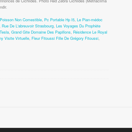
Annonces de Cichlidés. Photo Red Zebra Cichlidés (Metriaclima
ndir.
Poisson Non Comestible
,
Pc Portable Hp I5
,
Le Pian-médoc
,
Rue De L'abreuvoir Strasbourg
,
Les Voyages Du Prophète
Tesla
,
Grand Gite Domaine Des Papillons
,
Résidence Le Royal
 Visite Virtuelle
,
Fleur Fitoussi Fille De Grégory Fitoussi
,