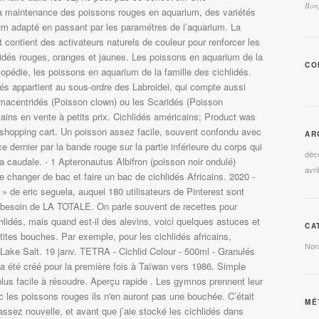
Bonj
 la maintenance des poissons rouges en aquarium, des variétés
um adapté en passant par les paramétres de l’aquarium. La
t contient des activateurs naturels de couleur pour renforcer les
idés rouges, oranges et jaunes. Les poissons en aquarium de la
CO
lopédie, les poissons en aquarium de la famille des cichlidés.
dés appartient au sous-ordre des Labroidei, qui compte aussi
acentridés (Poisson clown) ou les Scaridés (Poisson
cains en vente à petits prix. Cichlidés américains; Product was
 shopping cart. Un poisson assez facile, souvent confondu avec
AR
e dernier par la bande rouge sur la partie inférieure du corps qui
déc
a caudale. - 1 Apteronautus Albifron (poisson noir ondulé)
avri
e changer de bac et faire un bac de cichlidés Africains. 2020 -
» de eric seguela, auquel 180 utilisateurs de Pinterest sont
besoin de LA TOTALE. On parle souvent de recettes pour
chlidés, mais quand est-il des alevins, voici quelques astuces et
CA
tites bouches. Par exemple, pour les cichlidés africains,
Non
 Lake Salt. 19 janv. TETRA - Cichlid Colour - 500ml - Granulés
 a été créé pour la première fois à Taïwan vers 1986. Simple
plus facile à résoudre. Aperçu rapide . Les gymnos prennent leur
c les poissons rouges ils n'en auront pas une bouchée. C’était
MÉ
assez nouvelle, et avant que j’aie stocké les cichlidés dans