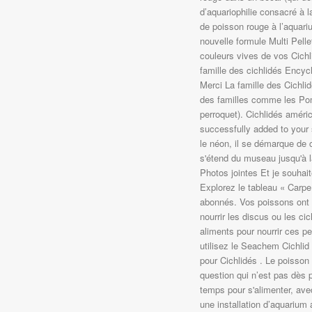
d’aquariophilie consacré à
de poisson rouge à l’aquari
nouvelle formule Multi Pelle
couleurs vives de vos Cichl
famille des cichlidés Encyc
Merci La famille des Cichli
des familles comme les Pom
perroquet). Cichlidés améri
successfully added to your
le néon, il se démarque de c
s'étend du museau jusqu'à l
Photos jointes Et je souhait
Explorez le tableau « Carpe 
abonnés. Vos poissons ont 
nourrir les discus ou les ci
aliments pour nourrir ces pe
utilisez le Seachem Cichlid
pour Cichlidés . Le poisson
question qui n’est pas dès 
temps pour s'alimenter, ave
une installation d’aquarium 