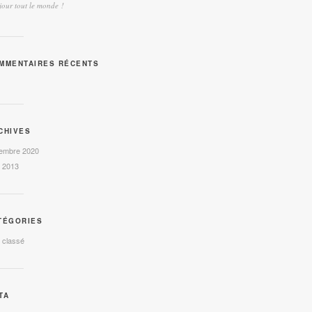
our tout le monde !
MMENTAIRES RÉCENTS
CHIVES
embre 2020
l 2013
TÉGORIES
 classé
TA