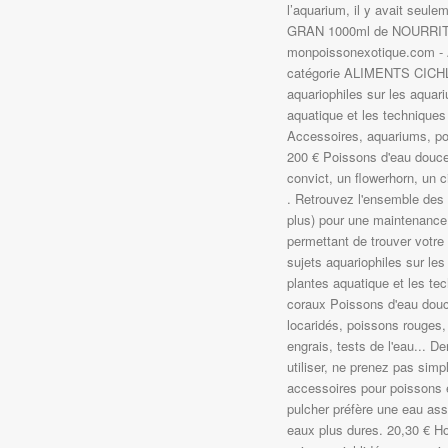
l’aquarium, il y avait seul
GRAN 1000ml de NOURRIT
monpoissonexotique.com - Aq
catégorie ALIMENTS CICHLI
aquariophiles sur les aquar
aquatique et les techniques
Accessoires, aquariums, po
200 € Poissons d'eau douce V
convict, un flowerhorn, un c
. Retrouvez l'ensemble des 
plus) pour une maintenance
permettant de trouver votre
sujets aquariophiles sur le
plantes aquatique et les te
coraux Poissons d'eau douce
locaridés, poissons rouges,
engrais, tests de l'eau... 
utiliser, ne prenez pas simp
accessoires pour poissons 
pulcher préfère une eau as
eaux plus dures. 20,30 € Hor