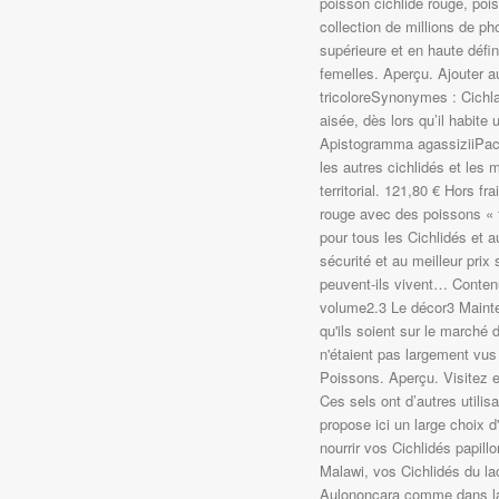
poisson cichlidé rouge, poi
collection de millions de pho
supérieure et en haute défi
femelles. Aperçu. Ajouter au
tricoloreSynonymes : Cichla
aisée, dès lors qu’il habite
Apistogramma agassiziiPaci
les autres cichlidés et le
territorial. 121,80 € Hors f
rouge avec des poissons « t
pour tous les Cichlidés et a
sécurité et au meilleur prix
peuvent-ils vivent… Conten
volume2.3 Le décor3 Mainten
qu'ils soient sur le marché 
n'étaient pas largement vus
Poissons. Aperçu. Visitez e
Ces sels ont d’autres utilis
propose ici un large choix 
nourrir vos Cichlidés papi
Malawi, vos Cichlidés du la
Aulononcara comme dans la 