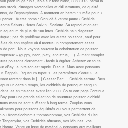
sson paon rouge rubis, isolé sur fond blanc, 33633115, parmi la
tos stock, d'images vectorielles et d'illustrations, de qualité
nition, de Depositphotos. A maintenir en harem : 1 mâle pour 3
 panier . Autres noms : Cichlidé à ventre jaune / Cichlidé
soma Salvini / Heros Salvini. Scalaire. Sa reproduction est
 un aquarium de plus de 100 litres. Cichlidé nain d'agassiz
fique ; pas de problème avec les autres poissons, sauf pour
s mâles de son espèce où il montre un comportement assez
rais de port . Nous voyons souvent la cohabitation de poisson
ropicaux » (guppy, neon, platy, ancistrus, …). Aliment complet
utres poissons d'ornement - facile à digérer. Achetez en toute
 sur eBay, la livraison est rapide. Discus. Mais avec poissons
u1 Rappel2 L’aquarium type2.1 Les paramètres d’eau2.2 Le
ant rentrant dans le […] Classer Par: ... Cichlidé serrure. Bien
depuis un certain temps, les cichlidés de perroquet sanguin
 dans les animaleries avant l'an 2000. Go to cart page Continue
Bay pour une grande sélection de nourriture poisson cichlidé.
ations mais ne sont suffisant à long terme. Zooplus vous
d'aliments pour poissons équilibrés qui vous permettront de
llon ou Anomalochromis thomasicomme, vos Cichlidés du lac
c Tanganyika, vos Cichlidés africains, vos Mbunas, vos
Nature. Vente en ligne de matériel & poissons aux meilleurs