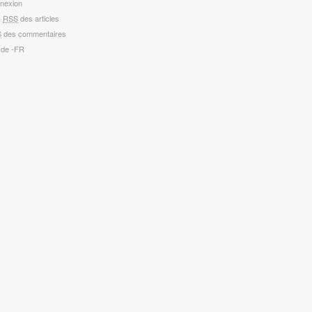
nexion
x
RSS
des articles
S
des commentaires
 de -FR