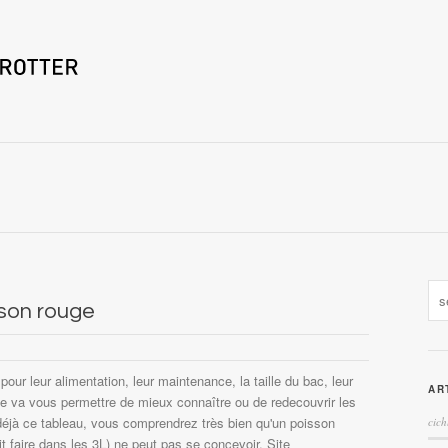
sson rouge
pour leur alimentation, leur maintenance, la taille du bac, leur
AR
que va vous permettre de mieux connaître ou de redecouvrir les
 déjà ce tableau, vous comprendrez très bien qu'un poisson
cich
t faire dans les 3L) ne peut pas se concevoir. Site