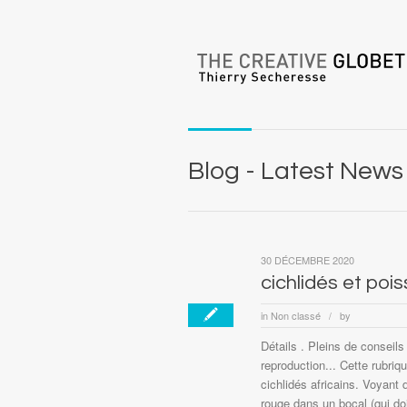
Blog - Latest News
30 DÉCEMBRE 2020
cichlidés et poi
in
Non classé
by
/
Détails . Pleins de conseils 
reproduction... Cette rubri
cichlidés africains. Voyant
rouge dans un bocal (qui doi