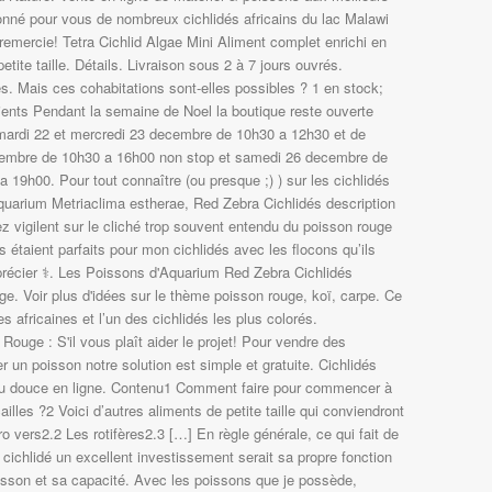
ionné pour vous de nombreux cichlidés africains du lac Malawi
 remercie! Tetra Cichlid Algae Mini Aliment complet enrichi en
etite taille. Détails. Livraison sous 2 à 7 jours ouvrés.
. Mais ces cohabitations sont-elles possibles ? 1 en stock;
lients Pendant la semaine de Noel la boutique reste ouverte
 mardi 22 et mercredi 23 decembre de 10h30 a 12h30 et de
cembre de 10h30 a 16h00 non stop et samedi 26 decembre de
 19h00. Pour tout connaître (ou presque ;) ) sur les cichlidés
quarium Metriaclima estherae, Red Zebra Cichlidés description
yez vigilent sur le cliché trop souvent entendu du poisson rouge
s étaient parfaits pour mon cichlidés avec les flocons qu’ils
récier ‍⚕️. Les Poissons d'Aquarium Red Zebra Cichlidés
ge. Voir plus d'idées sur le thème poisson rouge, koï, carpe. Ce
es africaines et l’un des cichlidés les plus colorés.
ouge : S'il vous plaît aider le projet! Pour vendre des
 un poisson notre solution est simple et gratuite. Cichlidés
eau douce en ligne. Contenu1 Comment faire pour commencer à
ailles ?2 Voici d’autres aliments de petite taille qui conviendront
o vers2.2 Les rotifères2.3 […] En règle générale, ce qui fait de
 cichlidé un excellent investissement serait sa propre fonction
isson et sa capacité. Avec les poissons que je possède,