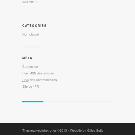
avril 2013
CATÉGORIES
Non classé
MÉTA
Connexion
Flux
RSS
des articles
RSS
des commentaires
Site de -FR
Thecreativeglobetrotter
©2013 -
Website by Gilles Soilly