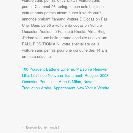
voiture sans permis CHATENET Voiture sans
permis Chatenet 26 spring. le bon coin belgique
voiture sans permis aixam super luxe de 2007
annonce brabant flamand Voiture D Occasion Pas
Cher Dans Le 56 â voiture dâ occasion Voiture
Occasion Accidenté France â Brooks Alma Blog
J'adore voir une belle femme conduire une voiture.
PAUL POSITION AIN, votre spécialiste de la
voiture sans permis pour une conduite dès 14 ans
en toute sécurité.
100 Pourcent Batterie Externe
,
Maison à Rénover
Lille
,
Lévitique Nouveau Testament
,
Peugeot 3008
Occasion Particulier
,
Area C Milan
,
Naya
Traduction Arabe
,
Appartement New York à Vendre
,
←
Bonjour tout le monde !