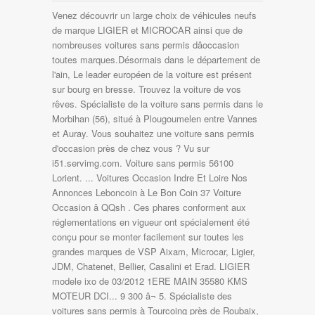
Venez découvrir un large choix de véhicules neufs
de marque LIGIER et MICROCAR ainsi que de
nombreuses voitures sans permis dâoccasion
toutes marques.Désormais dans le département de
l'ain, Le leader européen de la voiture est présent
sur bourg en bresse. Trouvez la voiture de vos
rêves. Spécialiste de la voiture sans permis dans le
Morbihan (56), situé à Plougoumelen entre Vannes
et Auray. Vous souhaitez une voiture sans permis
d'occasion près de chez vous ? Vu sur
i51.servimg.com. Voiture sans permis 56100
Lorient. ... Voitures Occasion Indre Et Loire Nos
Annonces Leboncoin à Le Bon Coin 37 Voiture
Occasion â QQsh . Ces phares conforment aux
réglementations en vigueur ont spécialement été
conçu pour se monter facilement sur toutes les
grandes marques de VSP Aixam, Microcar, Ligier,
JDM, Chatenet, Bellier, Casalini et Erad. LIGIER
modele ixo de 03/2012 1ERE MAIN 35580 KMS
MOTEUR DCI... 9 300 â¬ 5. Spécialiste des
voitures sans permis à Tourcoing près de Roubaix,