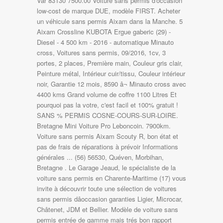
Var 83130 7500.00 Voiture sans permis d'occasion
low-cost de marque DUE, modèle FIRST. Acheter
un véhicule sans permis Aixam dans la Manche. 5
Aixam Crossline KUBOTA Ergue gaberic (29) -
Diesel - 4 500 km - 2016 - automatique Minauto
cross, Voitures sans permis, 09/2016, 1cv, 3
portes, 2 places, Première main, Couleur gris clair,
Peinture métal, Intérieur cuir/tissu, Couleur intérieur
noir, Garantie 12 mois, 8590 â¬ Minauto cross avec
4400 kms Grand volume de coffre 1100 Litres Et
pourquoi pas la votre, c'est facil et 100% gratuit !
SANS % PERMIS COSNE-COURS-SUR-LOIRE.
Bretagne Mini Voiture Pro Leboncoin. 7900km.
Voiture sans permis Aixam Scouty R, bon état et
pas de frais de réparations à prévoir Informations
générales ... (56) 56530, Quéven, Morbihan,
Bretagne . Le Garage Jeaud, le spécialiste de la
voiture sans permis en Charente-Maritime (17) vous
invite à découvrir toute une sélection de voitures
sans permis dâoccasion garanties Ligier, Microcar,
Châtenet, JDM et Bellier. Modèle de voiture sans
permis entrée de gamme mais trés bon rapport