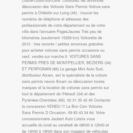
Cosne-Cours-sur-Loire. Consultez les annonces
dâoccasion des Voitures Sans Permis Voiture sans
permis à Châlette sur Loing (45) : trouver les
numéros de téléphone et adresses des
professionnels de votre département ou de votre
ville dans l'annuaire PagesJaunes Trés peu de
kilometres (seulement 15259 km) Voiturette de
2012 : tres recente ! petites annonces gratuites
pour acheter voitures sans permis occasions ou
neuf, vendre sur marche.fr. VOITURES SANS
PERMIS PRES DE MONTPELLIER, BEZIERS (34)
ET PERPIGNAN (66) Le garage Mini Auto Sud,
distributeur Aixam, est le spécialiste de la voiture
sans permis neuve Aixam ou dâoccasion toutes
marques et la location de voitures sans permis sur
tout le département de l'Hérault (34) et des
Pyrénées-Orientales (66). 02 31 35 42 45 Contacter
la concession VENDU !!! Le Bon Coin Voitures
Sans Permis D Occasion. 09 83 43 34 64. Votre
concessionnaire Jaubert Auto Loisirs vous
accueille du lundi au vendredi de 08h00 à 12h00 et
de 14h00 à 19h00 dans son magasin de véhicules