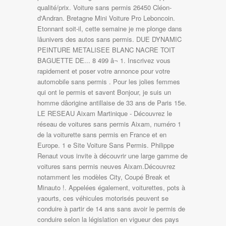
qualité/prix. Voiture sans permis 26450 Cléon-
d'Andran. Bretagne Mini Voiture Pro Leboncoin.
Etonnant soit-il, cette semaine je me plonge dans
lâunivers des autos sans permis. DUE DYNAMIC
PEINTURE METALISEE BLANC NACRE TOIT
BAGUETTE DE... 8 499 â¬ 1. Inscrivez vous
rapidement et poser votre annonce pour votre
automobile sans permis . Pour les jolies femmes
qui ont le permis et savent Bonjour, je suis un
homme dâorigine antillaise de 33 ans de Paris 15e.
LE RESEAU Aixam Martinique - Découvrez le
réseau de voitures sans permis Aixam, numéro 1
de la voiturette sans permis en France et en
Europe. 1 e Site Voiture Sans Permis. Philippe
Renaut vous invite à découvrir une large gamme de
voitures sans permis neuves Aixam.Découvrez
notamment les modèles City, Coupé Break et
Minauto !. Appelées également, voiturettes, pots à
yaourts, ces véhicules motorisés peuvent se
conduire à partir de 14 ans sans avoir le permis de
conduire selon la législation en vigueur des pays