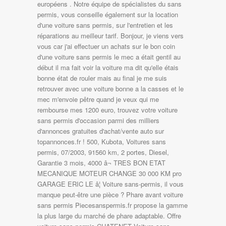
européens . Notre équipe de spécialistes du sans
permis, vous conseille également sur la location
d'une voiture sans permis, sur l'entretien et les
réparations au meilleur tarif. Bonjour, je viens vers
vous car j'ai effectuer un achats sur le bon coin
d'une voiture sans permis le mec a était gentil au
début il ma fait voir la voiture ma dit qu'elle étais
bonne état de rouler mais au final je me suis
retrouver avec une voiture bonne a la casses et le
mec m'envoie pêtre quand je veux qui me
rembourse mes 1200 euro, trouvez votre voiture
sans permis d'occasion parmi des milliers
d'annonces gratuites d'achat/vente auto sur
topannonces.fr ! 500, Kubota, Voitures sans
permis, 07/2003, 91560 km, 2 portes, Diesel,
Garantie 3 mois, 4000 â¬ TRES BON ETAT
MECANIQUE MOTEUR CHANGE 30 000 KM pro
GARAGE ERIC LE â¦ Voiture sans-permis, il vous
manque peut-être une pièce ? Phare avant voiture
sans permis Piecesanspermis.fr propose la gamme
la plus large du marché de phare adaptable. Offre