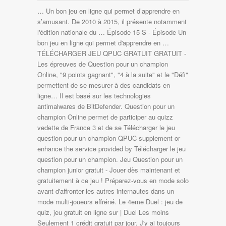
… Un bon jeu en ligne qui permet d’apprendre en
s’amusant. De 2010 à 2015, il présente notamment
l'édition nationale du … Épisode 15 S - Épisode Un
bon jeu en ligne qui permet d'apprendre en …
TÉLÉCHARGER JEU QPUC GRATUIT GRATUIT -
Les épreuves de Question pour un champion
Online, "9 points gagnant", "4 à la suite" et le "Défi"
permettent de se mesurer à des candidats en
ligne… Il est basé sur les technologies
antimalwares de BitDefender. Question pour un
champion Online permet de participer au quizz
vedette de France 3 et de se Télécharger le jeu
question pour un champion QPUC supplement or
enhance the service provided by Télécharger le jeu
question pour un champion. Jeu Question pour un
champion junior gratuit - Jouer dès maintenant et
gratuitement à ce jeu ! Préparez-vous en mode solo
avant d'affronter les autres internautes dans un
mode multi-joueurs effréné. Le 4eme Duel : jeu de
quiz, jeu gratuit en ligne sur | Duel Les moins
Seulement 1 crédit gratuit par jour. J'y ai toujours