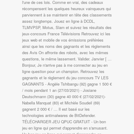
l'une de ces lois. Comme en vrai, des cadeaux
récompensent les quelques heureux vainqueurs qui
parviennent à se maintenir en tête des classements
assez longtemps. Jouez en ligne à DCDL,
TLMVPSP, Motus, Slam et suivez les résultats des
jeux-concours France Télévisions Retrouvez ici les
jeux web et mobile de vos émissions préférées
ainsi que les noms des gagnants et les règlements
des Avis On affronte des robots, avec les mêmes
questions, le même lassement. Valider. Janvier [ …
Bonjour, Je n'arrive pas à me connecter au jeu en
ligne question pour un champion. Retrouvez les
gagnants et le règlement du jeu concours TV LES
GAGNANTS - Angèle Tshibangu (92) gagne 1 500 €
/ mois pendant 1 an (27/03/2021) - Josiane
Deutschmann (30) gagne 40 000 € (27/02/2021)-
Nabella Manquat (83) et Michèle Soudeil (69)
gagnent 2 000 € / … Il est basé sur les
technologies antimalwares de BitDefender.
TÉLÉCHARGER JEU QPUC GRATUIT - Un bon
jeu en ligne qui permet d'apprendre en s'amusant.