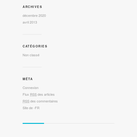
ARCHIVES
décembre 2020
avril 2013
CATÉGORIES
Non classé
MÉTA
Connexion
Flux
RSS
des articles
RSS
des commentaires
Site de -FR