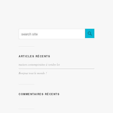
ARTICLES RÉCENTS
maison contemporaine à vendre lot
Bonjour tout le monde !
COMMENTAIRES RÉCENTS