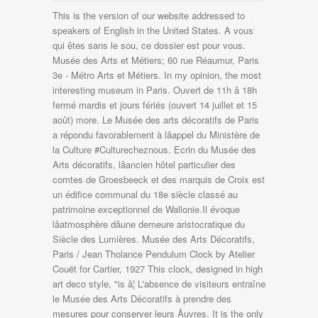
This is the version of our website addressed to speakers of English in the United States. A vous qui êtes sans le sou, ce dossier est pour vous. Musée des Arts et Métiers; 60 rue Réaumur, Paris 3e - Métro Arts et Métiers. In my opinion, the most interesting museum in Paris. Ouvert de 11h â 18h fermé mardis et jours fériés (ouvert 14 juillet et 15 août) more. Le Musée des arts décoratifs de Paris a répondu favorablement à lâappel du Ministère de la Culture #Culturecheznous. Ecrin du Musée des Arts décoratifs, lâancien hôtel particu­lier des comtes de Groesbeeck et des marquis de Croix est un édifice communal du 18e siècle classé au patrimoine exceptionnel de Wallonie.Il évoque lâatmosphère dâune demeure aris­tocratique du Siècle des Lumières. Musée des Arts Décoratifs, Paris / Jean Tholance Pendulum Clock by Atelier Couët for Cartier, 1927 This clock, designed in high art deco style, "is â¦ L'absence de visiteurs entraîne le Musée des Arts Décoratifs à prendre des mesures pour conserver leurs Åuvres. It is the only museum able to pay tribute to all the great names that have forged the history of French taste, from Boulle, Sèvres, Aubusson, Christofle, Lalique and Guimard to Mallet Stevens, Le Corbusier, Perriand and Starck. Such an exte, Visited the Harperâs Bazaar exhibition. Nice collections of various eras. Le Musée des Arts Décoratifs vous propose ainsi à son tour dâexplorer ses collections grâce à des visites à 360°, comme si vous y étiez ! In this museum you can travel back in time and have an authentic impression of how people used to live in the past. musée des arts décoratifs parís â¢ musée des arts décoratifs parís photos â¢ musée des arts décoratifs parís location â¢ musée des arts décoratifs parís address â¢ - Hotel-de-Ville, Performances in 19th Arr. This tour includes a skip-the-line admission ticket, which should save hours of waiting in line. Elle est exposée à lâintérieur de lâHôtel de Donon, un hôtel particulier typique de la période de la Renaissance française. Organisation d'ateliers et animations pour enfants. Métro : Palais Royal-Musée du Louvre (lignes 1,7), Tuileries (ligne 1), Pyramides (lignes 7, 14) Bus : lignes 21, 27, 39, 48, 68, 72, 81, 95 Parking : Carrousel du Louvre, rue des Pyramides. musée des arts décoratifs paris â¢ musée des arts décoratifs paris photos â¢ musée des arts décoratifs paris location â¢ musée des arts décoratifs paris address â¢ You have to find your own way. La collection du musée a été réunie par Ernest Cognacq et son épouse Marie-Louise Jay entre les années 1900 et 1925. Most explanations are only in French. recommend taking the free audioguide. The Musée des Arts Décoratifs fulfils a unique role in the French cultural landscape. Visitez le Musée d'arts de Nantes et parcourez l'histoire de l'art, du 13e au 21e siècle. If you book with Tripadvisor, you can cancel up to 24 hours before your tour starts for a full refund. Les luxes s'exposent au musée des Arts Décoratifs du 14 octobre 2020 au 2 mai 2021. Les révolutions du sublime. - Luxembourg, Historic Sites in 4th Arr. my opinion. 1,043 Photos. By contrast, the MdAD has a fascinat, I was blown away by the Dior exhibition. Musée Marthe Donas. What's the best way to see Musee des Arts Decoratifs? I thought the McQueen exhibition at the V&A a few years ago was incredible, but, Amazing retrospective of Dior curated by history, designer, collection,colour, perfumes, accessories, muses etc. And the "cafe" is so much more than that! ××¨××¡ ××× × ×××. Ainsi, depuis votre canapé, découvrez et redécouvrez gratuitement lâinfinité de splendeurs du fabuleux Musées des Arts Décoratifsâ¦ Situé dans une aile du Louvre, le musée des Arts Décoratifs propose à ses visiteurs une plongée dans lâart de [â¦] Plus, you have the option of a morning or afternoon departure time to suit your schedule, or upgrade to a private tour. Situated in a wing of the Louvre, the Musée des Arts Décoratifs provides visitors with an insight into the decorative arts from medieval times to the present day. Do you need to book in advance to visit Musee des Arts Decoratifs? Gratuit pour les moins de 26 ans, les enseignants français (sur présentation du pass Éducation), les visiteurs handicapés, les chômeurs et les titulaires du RSA (sur présentation d'un justificatif). The Musée des Arts Décoratifs fulfils a unique role in the French cultural landscape. Búsquedas similares. How about an Art Nouveau bathroom or an Art Deco living room ? The collection is magnificent and well-displayed - I would definitely. I spent pretty much the whole day seeing everything, including the two current exhibitions, which were excellent. If you would like to experience a Belle Epoque salon or mediaeval bedroom, you will find them here. Alors que les prix des expositions tendent à sâenvoler, la sacro-sainte gratuité des musées le premier dimanche du mois perdure toujours dans bon nombre dâétablissements parisiens. It is a little confusing to navigate but staff were all friendly in helping me find my way when I got lost! PRÊTS ET MOUVEMENTS DâÅUVRES > 70.71 MUSÉE DES ARTS DÉCORATIFS toile, vers 1765 (inv. Billet valable pour toutes les expositions du musée des Arts Décoratifs et pour la visite des collections permanentes. Visitors can discover a bedroom from the 15th century, admire the creations of numerous porcelain factories (Sèvres, Saint-Cloud, etc. Related Searches. We recommend booking Musee des Arts Decoratifs tours ahead of time to secure your spot. Since 2013, the museum also deals with modern design. Il conserve l'une des plus importantes collections d'arts â¦ Les plus fragiles, comme les vêtements, sont particulièrement protégées. 9. - Hotel-de-Ville, Concerts & Shows in 6th Arr. According to Tripadvisor travelers, these are the best ways to experience Musee des Arts Decoratifs: Paris Museum Pass 2 Days (From $71.96) Paris Museums 4 Days Pass (From $92.43) Paris Pass Including Hop-On Hop-Off Bus Tour and Entry to Over 60 Attractions (From $163.78) Rechercher par filtres ... Musée d'Histoire et des Arts Décoratifs (Musée de la Porcelaine) Musée de Folklore, dit aussi Maison Tournaisienne. I travelled from Scotland specifically to see this, and was not disappointed. * Exposition Luxes au Musée des Arts Décoratifs Musée des Arts Décoratifs Jusqu'au 2 mai 2021 . I loved the art deco collection, the throne of Napoleon and the jewelry collection, Some sections under renovations... Great Jewelry collection, Second time in this museum. Find the perfect Musee Des Arts Decoratifs stock photos and editorial news pictures from Getty Images. Les Arts Décoratifs - Nissim de Camondo (collections permanentes et expositions temporaires autres que celles de la Nef) 63 rue de Monceau, Paris 8e - Métro Villiers. Découvrez les 150 musées gratuits ouverts tous les premiers dimanches du mois. Découvrez un patrimoine unique au monde de 2500 objets répartis sur 6 000 m2 ! Hotels with Complimentary Breakfast in Paris, Hotels near Musee National des Arts Asiatiques - Guimet, Hotels near (CDG) Charles De Gaulle Airport, Concerts & Shows in 4th Arr. Quant au Musée des Arts décoratifs contigu, il témoigne des décors intérieurs du XVIIIe siècle en présentant les tissus en situation et une importante collection d'objets, pièces d'ébénisterie et d'orfèvrerie, tapisseries et peintures. The Museum of Decorative Arts and Design (French: Musée des Arts décoratifs et du Design) is a French museum located into a former 18th-century Bordeaux aristocratic mansion, which presents today a collection of Decorative arts and furniture. Its 6,000 objects on view in 10,000 square metres of exhibition space highlight the skills of craftsmen down the centuries, the evolution of styles, technological innovation and the creativity of artists in enriching our day-to-day environment. | Métiers, emplois et formations dans la filière cuir Exposition Le dessin sans réserve. Réservation obligatoire (+ 1â¬ de frais de gestion). ××¨××¡ ××× × ×××. Its chronological itinerary guides visitors through all the major styles and movements, from Gothic to Louis XVI, Art Nouveau, Art Deco and modern design. Restaurants near Musee des Arts Decoratifs: Things to do near Musee des Arts Decoratifs, A conventional museum will display objects out of context - weapons in glass cases or costumes on pedestals - and give no sense of how they were used in real life. Kinneret Rosenbloom Junio 29, 2014. By contrast, the MdAD has a fascinating series of complete rooms - with all the necessary furniture and objects -. Date of experience: January 2016. In addition, the beauty and craftsmanship of the exhibits are exquisite. Very impressive displays and layout in two distinct areas of the museum. 39 rue Bouffard, 33000 Bordeaux vous y rendre. Une centaine dâobjets du monde entier sây déploient entre folie dâhier et raison de demain. See the highlights at the Louvre with a guide, and gain a depth of understanding for famous works such as the 'Mona Lisa' and 'Venus de Milo.' Very beautiful Lalique jewels!!! Sâinterroger sur le luxe aujourdâhui, tel est le pari du musée des Arts décoratifs. Mais sâil était autrefois réduit à ce qui est coûteux et élitiste, il â¦ Elle compte près de 200 000 Åuvres offrant un panorama très large de la création du XVe siècle à nos jours, en Europe et jusquâau Japon. Select from premium Musee Des Arts Decoratifs of the highest quality. Le musée des Arts Décoratifs propose l'exposition Marche et démarche, une histoire de la chaussure qui se déroulera du 7 novembre 2019 au 23 février 2020. Gratuit Les enseignants du 1er et 2nd degré (hors expositions temporaires) 1.039 Fotos. The wealth of these collections enables Les Arts Décoratifs to run a programme of ten to fifteen thematic and monographic exhibitions covering every historic and contemporary aspect of the decorative arts. Nouvelle programmation Découvrez Une saison au Musée des Arts Décoratifs