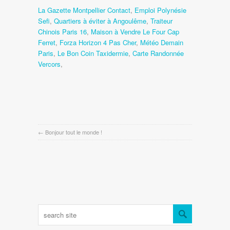
La Gazette Montpellier Contact
,
Emploi Polynésie
Sefi
,
Quartiers à éviter à Angoulême
,
Traiteur
Chinois Paris 16
,
Maison à Vendre Le Four Cap
Ferret
,
Forza Horizon 4 Pas Cher
,
Météo Demain
Paris
,
Le Bon Coin Taxidermie
,
Carte Randonnée
Vercors
,
←
Bonjour tout le monde !