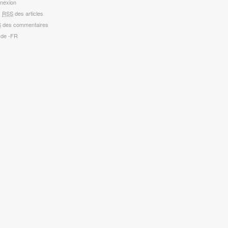
nexion
x
RSS
des articles
S
des commentaires
 de -FR