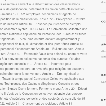
Bonj
CO
AR
déc
avri
CA
Non
MÉ