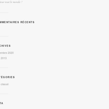
our tout le monde !
MMENTAIRES RÉCENTS
CHIVES
embre 2020
l 2013
TÉGORIES
 classé
TA