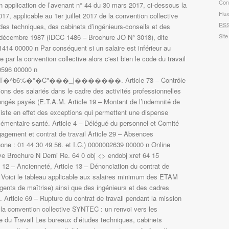
Con
Flu
RS
Site