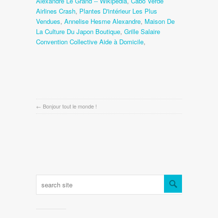
Alexandre Le Grand -- Wikipédia
,
Cabo Verde
Airlines Crash
,
Plantes D'intérieur Les Plus
Vendues
,
Annelise Hesme Alexandre
,
Maison De
La Culture Du Japon Boutique
,
Grille Salaire
Convention Collective Aide à Domicile
,
←
Bonjour tout le monde !