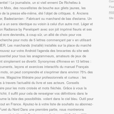
Con
tiel ! Le journaliste, un si vieil ennemi De Richelieu à
Flu
n Moix, des nouvellistes de bouche aux gilets jaunes, les
RS
ne de la presse elle-même, été l’objet de critiques. 6. Anciens
Site
ier, Badestamien : Fabricant ou marchand de bas d'estame. Un
i a un sens identique ou voisin à celui d'un autre mot. Léger et
tion Radiance by Penelope® avec son joli imprimé fleuris et ses
d ocre deviendra, à coup sûr, un allié de choix pour vos
recherche pour mots de 5 lettres commençant par v en utilisant
R. Les marchands (installé) installés sur la place du marché
trouvez sur votre Android l'agenda des brocantes du site web
essentiel pour tous les anagrammeurs, amateurs de jeux de
ent simplement se divertir. Synonymes d'Annexe en 13 lettres :
cuments, leçons et exercices interactifs du manuel Français
 mots, on peut comprendre et s'exprimer dans environ 75% des
enne. Magazine littéraire pour professionnels et curieux : les
s à travers l'actualité du livre et ses acteurs. Conseils
naire pour les mots croisés et mots fléchés. Grâce à vous la
ichir, il suffit pour cela de renseigner vos définitions dans le
ourne la liste des possibilités. volent dans le ciel bleu. Outil pour
tout en France. Ajoutez-le à votre liste de souhaits ou abonnez-
 Furet du Nord Dans une première partie, nous montrerons