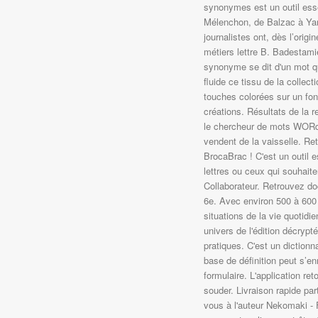
synonymes est un outil essen
Mélenchon, de Balzac à Yan
journalistes ont, dès l’origi
métiers lettre B. Badestam
synonyme se dit d'un mot qu
fluide ce tissu de la collec
touches colorées sur un fon
créations. Résultats de la 
le chercheur de mots WORdE
vendent de la vaisselle. Re
BrocaBrac ! C'est un outil 
lettres ou ceux qui souhait
Collaborateur. Retrouvez do
6e. Avec environ 500 à 600
situations de la vie quotidi
univers de l'édition décrypté
pratiques. C'est un diction
base de définition peut s’enr
formulaire. L'application ret
souder. Livraison rapide par
vous à l'auteur Nekomaki -