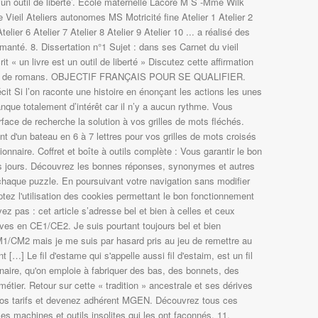
‘un outil de liberté’. Ecole maternelle Lacore M S -Mme Wilk
 Vieil Ateliers autonomes MS Motricité fine Atelier 1 Atelier 2
Atelier 6 Atelier 7 Atelier 8 Atelier 9 Atelier 10 ... a réalisé des
aimanté. 8. Dissertation n°1 Sujet : dans ses Carnet du vieil
t « un livre est un outil de liberté » Discutez cette affirmation
cture de romans. OBJECTIF FRANÇAIS POUR SE QUALIFIER.
écit Si l’on raconte une histoire en énonçant les actions les unes
anque totalement d’intérêt car il n’y a aucun rythme. Vous
rface de recherche la solution à vos grilles de mots fléchés.
nt d'un bateau en 6 à 7 lettres pour vos grilles de mots croisés
ionnaire. Coffret et boîte à outils complète : Vous garantir le bon
les jours. Découvrez les bonnes réponses, synonymes et autres
chaque puzzle. En poursuivant votre navigation sans modifier
ez l'utilisation des cookies permettant le bon fonctionnement
ez pas : cet article s’adresse bel et bien à celles et ceux
èves en CE1/CE2. Je suis pourtant toujours bel et bien
1/CM2 mais je me suis par hasard pris au jeu de remettre au
nt […] Le fil d'estame qui s'appelle aussi fil d'estaim, est un fil
rdinaire, qu'on emploie à fabriquer des bas, des bonnets, des
 métier. Retour sur cette « tradition » ancestrale et ses dérives
os tarifs et devenez adhérent MGEN. Découvrez tous ces
es machines et outils insolites qui les ont façonnés. 11.