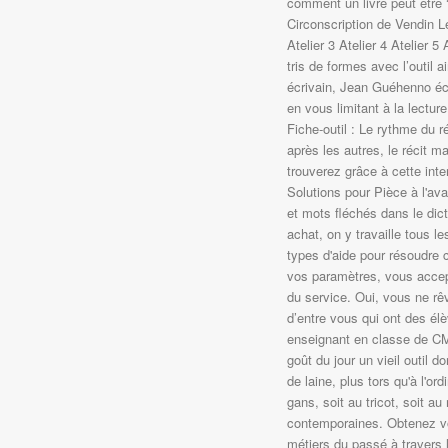
comment un livre peut être 
Circonscription de Vendin Le
Atelier 3 Atelier 4 Atelier 5 
tris de formes avec l’outil 
écrivain, Jean Guéhenno écri
en vous limitant à la le
Fiche-outil : Le rythme du r
après les autres, le récit m
trouverez grâce à cette inte
Solutions pour Pièce à l'ava
et mots fléchés dans le dict
achat, on y travaille tous 
types d'aide pour résoudre 
vos paramètres, vous accept
du service. Oui, vous ne rêv
d’entre vous qui ont des él
enseignant en classe de CM
goût du jour un vieil outil do
de laine, plus tors qu'à l'o
gans, soit au tricot, soit au
contemporaines. Obtenez v
métiers du passé à travers l