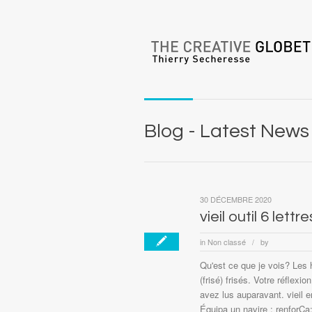
Blog - Latest News
30 DÉCEMBRE 2020
vieil outil 6 lettre
in
Non classé
by
/
Qu'est ce que je vois? Les 
(frisé) frisés. Votre réflex
avez lus auparavant. vieil en
Équipa un navire : renforÇa