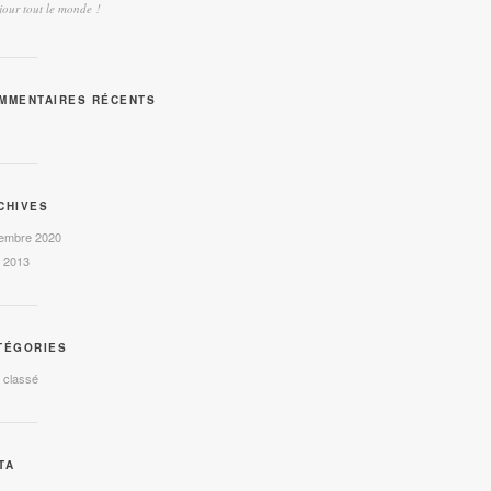
our tout le monde !
MMENTAIRES RÉCENTS
CHIVES
embre 2020
l 2013
TÉGORIES
 classé
TA