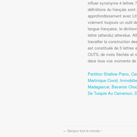
influer synonyme 4 lettres 
définitions du français so
approfondissement avec Littr
vraiment toujours un outil d
langue française, le dictio
lettre (attendu) attendue. Af
travailler la construction de
est constituéè de 5 lettres
OUTIL de mots fléchés et 
dans tous vos moments de 
Partition Shallow Piano
,
Can
Martinique Covid
,
Immobilie
Madagascar
,
Bavarois Choc
De Turquie Au Cameroun
,
D
←
Bonjour tout le monde !