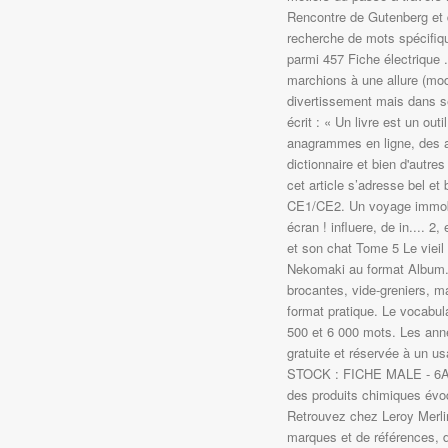
Rencontre de Gutenberg et
recherche de mots spécifiq
parmi 457 Fiche électrique .
marchions à une allure (mo
divertissement mais dans s
écrit : « Un livre est un ou
anagrammes en ligne, des
dictionnaire et bien d'autres
cet article s’adresse bel et
CE1/CE2. Un voyage immobil
écran ! influere, de in.... 2
et son chat Tome 5 Le vieil
Nekomaki au format Album. 
brocantes, vide-greniers, m
format pratique. Le vocabulai
500 et 6 000 mots. Les ann
gratuite et réservée à un u
STOCK : FICHE MALE - 6A 
des produits chimiques évoqu
Retrouvez chez Leroy Merlin 
marques et de références, d