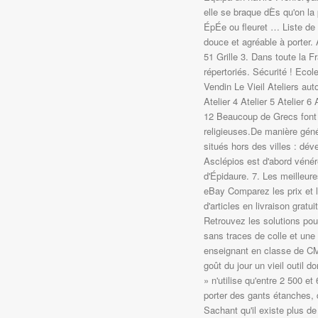
elle se braque dÈs qu'on la 
ÉpÉe ou fleuret … Liste de 
douce et agréable à porter.
51 Grille 3. Dans toute la 
répertoriés. Sécurité ! Eco
Vendin Le Vieil Ateliers aut
Atelier 4 Atelier 5 Atelier 6 
12 Beaucoup de Grecs font 
religieuses.De manière génér
situés hors des villes : dév
Asclépios est d'abord vénér
d'Épidaure. 7. Les meille
eBay Comparez les prix et l
d'articles en livraison g
Retrouvez les solutions pou
sans traces de colle et une 
enseignant en classe de CM
goût du jour un vieil outil d
» n'utilise qu'entre 2 500 e
porter des gants étanches, d
Sachant qu'il existe plus de