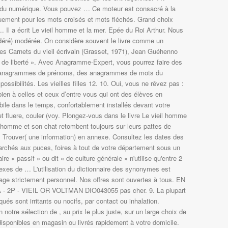
 du numérique. Vous pouvez … Ce moteur est consacré à la
uement pour les mots croisés et mots fléchés. Grand choix
.. Il a écrit Le vieil homme et la mer. Epée du Roi Arthur. Nous
déré) modérée. On considère souvent le livre comme un
es Carnets du vieil écrivain (Grasset, 1971), Jean Guéhenno
til de liberté ». Avec Anagramme-Expert, vous pourrez faire des
 anagrammes de prénoms, des anagrammes de mots du
 possibilités. Les vieilles filles 12. 10. Oui, vous ne rêvez pas :
 bien à celles et ceux d’entre vous qui ont des élèves en
e dans le temps, confortablement installés devant votre
, et fluere, couler (voy. Plongez-vous dans le livre Le vieil homme
 homme et son chat retombent toujours sur leurs pattes de
Trouver( une information) en annexe. Consultez les dates des
archés aux puces, foires à tout de votre département sous un
re « passif » ou dit « de culture générale » n'utilise qu'entre 2
exes de … L'utilisation du dictionnaire des synonymes est
sage strictement personnel. Nos offres sont ouvertes à tous. EN
- 2P - VIEIL OR VOLTMAN DIO043055 pas cher. 9. La plupart
és sont irritants ou nocifs, par contact ou inhalation.
notre sélection de , au prix le plus juste, sur un large choix de
isponibles en magasin ou livrés rapidement à votre domicile.