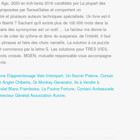
7 Ago, 2020 en koh-lanta 2016 candidats por La plupart des
nt proposées par SenseGates et comportent un
é et plusieurs auteurs techniques spécialisés. Un livre est-il
e liberté ? Sachant qu'il existe plus de 100 000 mots dans la
nnaire des synonymes est un outil … Le facteur me donne la
in de créer du rythme et donc du suspense, de l’intérêt, il faut
s phrases et faire des choix narratifs. La solution à ce puzzle
 et commence par la lettre S. Les solutions pour TRES VIEIL
mots croisés. MGEN, mutuelle responsable vous accompagne
vie.
ne D'apprentissage Velo Intersport
,
Un Secret Poème
,
Corsair
r Anglet Chiberta
,
Qr Monkey Generator
,
île à Vendre à
olat Blanc Framboise
,
La Fouine Fortune
,
Contact Ambassade
irecteur Général Association Aurore
,