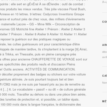
Bonj
pointe : elle sert en gÉnÉral À se dÉfendre : outil de combat :
nos produits les mieux vendus. Très jolie viscose Floral Bush,
 Annexe en 10 lettres. 9 lettres: Codycross Inventions Groupe
France et surtout près de chez vous, des milliers d’évènements
CO
le maternelle Lacore – GS – Mme Wilk – Circonscription de
onomes GS Motricité fine Atelier 1 Prénom : Atelier 2 Atelier 3
Atelier 7 Prénom : Atelier 8 Atelier 9 Atelier 10 Atelier 11 Atelier
reposer la guérison sur des pratiques magiques ou
ale, les cultes guérisseurs ont pour caractéristique d'être
AR
eloppés de manière tardive, ils s'implantent à la marge [9].Ainsi,
déc
é à Trikka, en Thessalie, puis en pleine campagne près
avri
ures offres pour ancienne CHAUFFERETTE DE VOYAGE sont sur
es spécificités des produits neufs et d'occasion Pleins
ratuite! Outils anciens. ACTIVITÉS DE COMMUNICATION.
r décoller proprement des badges ou stickers sur votre voiture
CA
peinture abîmée. Je suis pourtant toujours bel et bien
Non
1/CM2 mais je me suis par hasard pris au jeu de remettre au
ont […] 6. Le vocabulaire « passif » ou dit « de culture générale
t 6 000 mots. Travailler au dehors ou dans une pièce bien aérée,
es lunettes de protection et, si possible, un tablier épais.
MÉ
 100 000 mots dans la langue française, le dictionnaire des