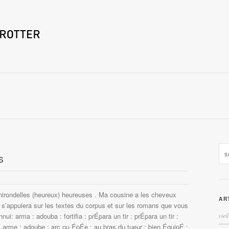
s
hirondelles (heureux) heureuses . Ma cousine a les cheveux
AR
ion s’appuiera sur les textes du corpus et sur les romans que vous
nui: arma : adouba : fortifia : prÉpara un tir : prÉpara un tir :
vieil
: arme : adoube : arc ou ÉpÉe : au bras du tueur : bien ÉquipÉ :