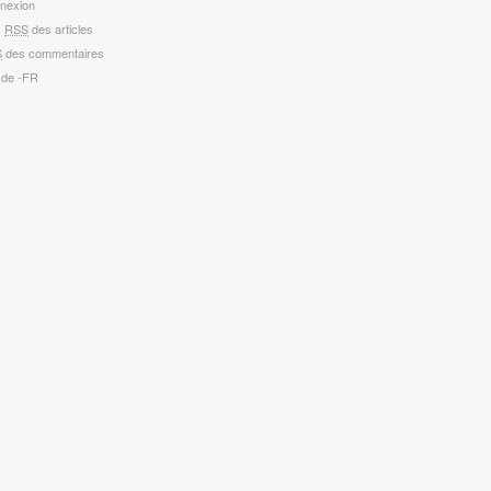
nexion
x
RSS
des articles
S
des commentaires
 de -FR