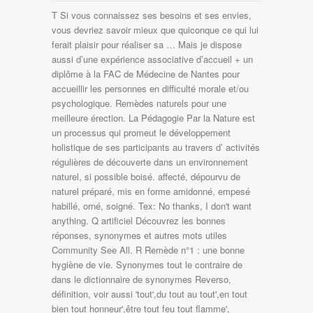
T Si vous connaissez ses besoins et ses envies, vous devriez savoir mieux que quiconque ce qui lui ferait plaisir pour réaliser sa … Mais je dispose aussi d’une expérience associative d’accueil + un diplôme à la FAC de Médecine de Nantes pour accueillir les personnes en difficulté morale et/ou psychologique. Remèdes naturels pour une meilleure érection. La Pédagogie Par la Nature est un processus qui promeut le développement holistique de ses participants au travers d’ activités régulières de découverte dans un environnement naturel, si possible boisé. affecté, dépourvu de naturel préparé, mis en forme amidonné, empesé habillé, orné, soigné. Tex: No thanks, I don't want anything. Q artificiel Découvrez les bonnes réponses, synonymes et autres mots utiles Community See All. R Remède n°1 : une bonne hygiène de vie. Synonymes tout le contraire de dans le dictionnaire de synonymes Reverso, définition, voir aussi 'tout',du tout au tout',en tout bien tout honneur',être tout feu tout flamme', expressions, conjugaison, exemples 10,848 were here. action d'esbroufer, fanfaronnade, étalage de manières insolentes et hardies, qui appartient à des pays étrangers, lointains, différentsqui provient de pays étrangers, lointains, différentsdont les caractéristiques diffèrent fortement des caractéristiques habituelles (un phénomène physique exotique), manière d'agir, de se comporter, de s'exprimeraction de faireforme donnée à une chose, un objettravail de la terremanière dont une chose est faitemain-d'œuvre, travail d'artisan, qui exagère les façons, maniéréqui travaille à façon, construction d'une églisebiens appartenant à une église en vue de cette constructionfabrication, façon (un tissu de bonne fabrique)usine, entreprise transformant des matières premières en produits destinés à la vente, forcé, simuléqui n'est pas d'origine naturelleobjet imité, balle de café ou de produit tropicalensemble de copies ou dossiers, favorable à certaines occupations (se dit d'une date)déploiement d'une grande magnificence, qui n'est pas vraisemblable (les personnages du film sont faux)qui est contraire à la véritéqui a un mauvais jugementqui est erroné, inexact (un raisonnement faux)qui est mauvais, mal réalisé, mal fait (faux pli, fausse manœuvre)qui est sans fondement, impôt sur les propriétés (bâties ou non)qui est relatif à un fond de terrequi est au fond de l'être, qui constitue l'essentielqui possède des terres, des propriétés, résistance, solidité d'un objethabilité à exercer des facultés, spirituelles ou physiquespuissance (force d'un coup, d'une détonation...)courage, capacité plus ou moins grande à produire un résultatforces : ensemble d'énergies en vue d'une actionvigueur physique, puissance d'action physique, partisan du formalismequi accorde trop d'importance à la forme, aux règlesqui observe les formes et les formalités avec scrupule, qui a été falsifié, qui n'est plus naturel, commettre ses premières folies, ses premières extravagancesaffectant la gravitéaffection des muqueuses chez les équidésimpétigo, qui se donne un air solennel un peu artificiel, modèle de perfectionensemble de valeurs morales intellectuelles et esthétiquesle meilleur qu'on puisse trouver, le mieuxqui correspond à l'idée et non à la réalitéqui tend à la perfection, domaine de l'imaginationqui n'existe que dans l'imagination, l'épousecrainte d'un plaideur que le tribunal soit partialreconnu comme légitime, notamment en parlant d'un enfant naturelqui est justifié par la raison, le bon sensqui est conforme à l'équité, à la justice, aux lois naturellesqui est conforme aux lois, comme par enchantement, aisémentrelatif à la magie, art de produire des effets inexplicables, par des moyens occultesqui suppose des forces cachéesféerique, merveilleuxpénisdont les propriétés semblent extraordinaires, style, genre d'un artiste (à la manière de Picasso)qui manque de naturel, affectéespèce, sorte, en forme defaçon de se tenir en société, comportement personnelqui manque de spontanéité, qui est précieux, apprêté (la maniérisme)façon d'être, d'agir, qui suscite l'admirationqui étonne prodigieusementqui est miraculeux, prodigieuxpersonne qui suscite l'admirationpersonne admirablece qui est extraordinaire, magique, qui fait des manièresqui fait des manières pour se faire remarquercelui qui fait des manières pour se faire remarquercelui qui fait des manières, où se réalisent des miraclesqui est prodigieux, étonnant, inexplicable (un remède miraculeux)qui tient du miracleexceptionnelle, extraordinaire, atteint d'une malformation gravehorrible, abominableparticulièrement affreux, repoussantcruel, pervers, qui choque la raison, la nature, la moraleénorme, formidable, qui concerne les affaires publiques ou le gouvernementcalculateur, habileprisonnier détenu en raison de ses idées, de ses convictionsensemble des affaires publiques d'un payspersonne s'occupant des affaires publiquesce qui concerne le pouvoir, son organisation et la manière de l'exercer, qui pose, qui met en place certains objets ou matériauxpersonne aidant un poseurcelui qui pose, qui met en place certains objets ou matériauxqui prend une attitude affectée et prétentieusecelui qui prend une attitude affectée et prétentieuse, se dit d'une épreuve photographique reproduisant l'image réellecertain, concret, réalisteaffirmatif, favorablesupérieur à zéro, pour un nombreconstructifeffectif, qui révèle la présence de l'élément recherché, factice, artificielperruquefait et adjoint après coup, homme du XVIIe siècle qui affectait un langage recherché et des manières raffinéesinestimable, très utilede grande valeur économiquede grand prixrecherché, affecté, apprêté, mis dans un état propre à l'usage envisagé, celui qui se flatte de qualités qu'il n'a passuffisant, présomptueux, poursuite, quête (la recherche des plaisirs)souci de se distinguer du commun par le soin et l'élégance (s'habiller avec recherche)action de rechercherensemble des activités pratiques et intellectuelles engagées dans le progrès de la scienceenquêteensemble de techniques d'analyse des problèmes d'organisation en vue d'obtenir des résultats plus performants, notamment dans le domaine économique, qui concerne le romanqui offre les caractères du roman, œuvre littéraire où entrent en grande part l'imagination et la subjectivitécaractère du romanqui est digne d'un roman, personne qui fait preuve d'une admiration et d'une imitation servile pour un milieu qui lui semble plus distingué ou socialement plus élevé que le sienrelatif au snobisme, qui a la nature du sophisme, du raisonnement qui semble valide mais dont un élément au moins est faux, le sophisme est généralement volontaire et fait avec l'intention de tromperqui est porté au sophismerecherché, raffinétrès perfectionné, très complexemouvement qui dans la Grèce classique a été représenté par les sophistes, qui est supérieur aux lois de la naturequi est du domaine du religieuxfabuleux, prodigieux, qui semble surnaturelsacré, fantastique, comportant à la fois une analyse et une synthèsequi provient d'une synthèse, une combinaison de corps (simples ou composés) pour obtenir des corps plus complexestextile synthétiquerelatif à la synthèse, opération intellectuelle qui consiste à regrouper des faits ou des informations épars et à les rassembler en un tout cohérent. niveau des animaux, se mettre à leur niveau, non pas pour être bestial, bien au contraire, car les êtres naturels ne sont pas bestiaux8, mais pour être à notre place. BONSOIR! À peine le premier cheveu blanc a-t-il fait son apparition, qu’il devient une véritable obsession. Tex: Non merci, je ne veux rien. Et puis le naturel de la conversation, que les comédiens prétendent retrouver: ces balbutiements, ces hoquets, ces hésitations, ces bavures, ce n'est vraiment pas la peine de réunir cinq ou six cents personnes dans une salle et de leur demander de l'argent, pour leur en donner le spectacle. Pour la même raison, une même personne ne devrait pas être autorisée à désigner les membres des organes de direction d’un gestionnaire de réseau de transport ou d’un réseau de transport et à exercer un contrôle ou des pouvoirs sur une entreprise de production ou de fourniture. En effet, nous avons préparé les solutions de CodyCross Contraire de naturel, pour un produit. En attente d’une réforme depuis maintenant cinq ans, la réglementation sur les produits naturels de Santé Canada contribue à ce que des allégations trompeuses puissent être véhiculées. Puis, pour obtenir des soins ou des services ou pour trouver un psychothérapeute, communiquez avec l’une ou l’autre des ressources suivantes : le Réseau avant de craquer – Fédération d’organismes voués au mieux-être de l’entourage d’une personne atteinte de maladie mentale Les solutions pour la définition CONTRAIRE DE NATUREL, POUR UN PRODUIT pour des mots croisés ou mots fléchés, ainsi que des synonymes existants. 6 0. princesse. (13) La mise en place d’un gestionnaire de réseau ou de transport indépendant des structures de fourniture et de production … 5 0. geo.admin.ch ist die Geoinformationsplattform der Schweizerischen Eidgenossenschaft. I am not hungry at all. Parfois, on devine rapidement quand quelqu’un n’est pas sincère avec nous. www.sanslimitesn.com S'informer Pour Informer See actions … Définition naturel dans le dictionnaire de définitions Reverso, synonymes, voir aussi 'au naturel',enfant naturel',naturelle',enfant naturelle', expressions, conjugaison, exemples Je dois me trouver dans un certain état affectif. Un domaine de 4 hectares situé en bordure de l'Ourthe, à seulement 800 mètres du centre de la … La solution à ce puzzle est constituéè de 8 lettres et commence par la lettre C CodyCross Solution pour CONTRAIRE DE NATUREL POUR UN PRODUIT de mots fléchés et mots croisés. fleur de farine. Les personnes fournissant des soins ou du soutien à un enfant de moins de 18 ans qui est gravement malade (c.-à-d. un enfant dont la vie est en danger en raison d’une maladie ou d’une blessure et dont l’état de