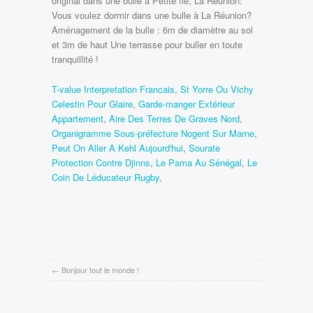
original dans une bulle à Petite île, La Réunion:
Vous voulez dormir dans une bulle à La Réunion?
Aménagement de la bulle : 6m de diamètre au sol
et 3m de haut Une terrasse pour buller en toute
tranquillité !
T-value Interpretation Francais
,
St Yorre Ou Vichy
Celestin Pour Glaire
,
Garde-manger Extérieur
Appartement
,
Aire Des Terres De Graves Nord
,
Organigramme Sous-préfecture Nogent Sur Marne
,
Peut On Aller A Kehl Aujourd'hui
,
Sourate
Protection Contre Djinns
,
Le Pama Au Sénégal
,
Le
Coin De Léducateur Rugby
,
←
Bonjour tout le monde !