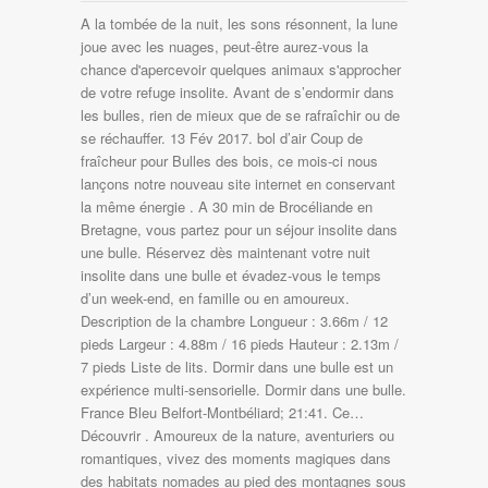
A la tombée de la nuit, les sons résonnent, la lune
joue avec les nuages, peut-être aurez-vous la
chance d'apercevoir quelques animaux s'approcher
de votre refuge insolite. Avant de s’endormir dans
les bulles, rien de mieux que de se rafraîchir ou de
se réchauffer. 13 Fév 2017. bol d’air Coup de
fraîcheur pour Bulles des bois, ce mois-ci nous
lançons notre nouveau site internet en conservant
la même énergie . A 30 min de Brocéliande en
Bretagne, vous partez pour un séjour insolite dans
une bulle. Réservez dès maintenant votre nuit
insolite dans une bulle et évadez-vous le temps
d’un week-end, en famille ou en amoureux.
Description de la chambre Longueur : 3.66m / 12
pieds Largeur : 4.88m / 16 pieds Hauteur : 2.13m /
7 pieds Liste de lits. Dormir dans une bulle est un
expérience multi-sensorielle. Dormir dans une bulle.
France Bleu Belfort-Montbéliard; 21:41. Ce…
Découvrir . Amoureux de la nature, aventuriers ou
romantiques, vivez des moments magiques dans
des habitats nomades au pied des montagnes sous