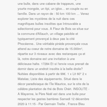
une bulle, dans une cabane de trappeurs, une
yourte mongole, un tipi, un igloo… en couple ou en
famille. Dans un rayon de : 50 km 100 km ... Venez
explorer les mystères de la nuit dans ces
magnifiques bulles insolites que Introuvable a
sélectionné pour vous. A Fleur de Bois se situe sur
la commune d'Allauch, un village paisible et
typiquement provençal à deux pas la cité
Phocéenne.. Une véritable pinède provençale vous
attend au coeur de notre domaine de 15.000m²,
répartie sur 3 niveaux avec des restanques ça et
là, notre domaine est une invitation à une
délicieuse halte. 17284 Et si l'envie vous prenait de
dormir dans un endroit insolite à la belle étoile?
Nuitées disponibles à partir de 99€. 1 x Lit 60" 2 x
Matelas; Liste des équipements. Situé dans le
décor paradisiaque de l’Île Maurice, sur le site de la
célèbre plantation de thé de Bois Chéri. INSOLITE -
A Mayenne, le Père Noël est dans une bulle pour
respecter les gestes barrières Samedi 12 décembre
2020 à 11:15 - Par Germain Treille , France Bleu