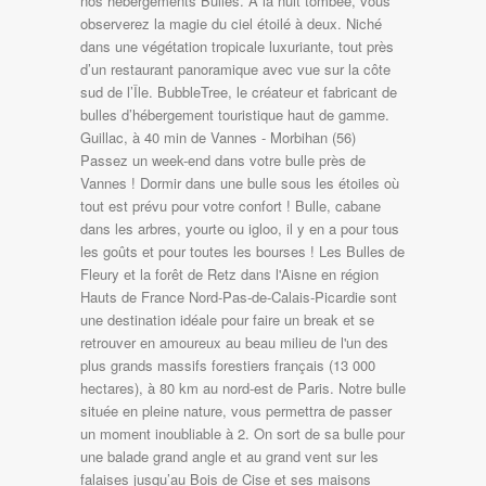
nos hébergements Bulles. A la nuit tombée, vous
observerez la magie du ciel étoilé à deux. Niché
dans une végétation tropicale luxuriante, tout près
d’un restaurant panoramique avec vue sur la côte
sud de l’Île. BubbleTree, le créateur et fabricant de
bulles d’hébergement touristique haut de gamme.
Guillac, à 40 min de Vannes - Morbihan (56)
Passez un week-end dans votre bulle près de
Vannes ! Dormir dans une bulle sous les étoiles où
tout est prévu pour votre confort ! Bulle, cabane
dans les arbres, yourte ou igloo, il y en a pour tous
les goûts et pour toutes les bourses ! Les Bulles de
Fleury et la forêt de Retz dans l'Aisne en région
Hauts de France Nord-Pas-de-Calais-Picardie sont
une destination idéale pour faire un break et se
retrouver en amoureux au beau milieu de l'un des
plus grands massifs forestiers français (13 000
hectares), à 80 km au nord-est de Paris. Notre bulle
située en pleine nature, vous permettra de passer
un moment inoubliable à 2. On sort de sa bulle pour
une balade grand angle et au grand vent sur les
falaises jusqu’au Bois de Cise et ses maisons