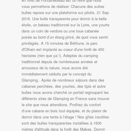
en forêt de Fontainebleau est un rêve que nous
vous permettons de réaliser. Chacune des suites
bulles repose sur une plateforme sur pilotis. 21 Sep
2016. Une bulle transparente pour dormir à la belle
étoile, un bateau traditionnel sur la Loire, une yourte
dans un coin de verdure ou une toue cabanée
posée au bord d’un étang privé, de quoi vous sentir
privilégiés. A 15 minutes de Béthune, le parc
d'Olhain est implanté au coeur d'une forêt de 450
hectares (rien que ça !). Adeptes du camping
traditionnel depuis de nombreuses années et
amoureux de la nature, nous avons été
immédiatement séduits par le concept du
Glamping.. Après de nombreux séjours dans des
cabanes perchées, des yourtes, des tipis et autre
bulles nous avons cherché un portail regroupant les
différents sites de Glamping en France sans trouver
le site que nous attendions. Profitez du confort
d’une cabane en bois tout équipée, et du plaisir de
dormir dans une tente à l’étage ! Nos gîtes insolites
sont des bulles transparentes installées à 1500
mètres d'altitude dans la forêt des Makes. Dormir