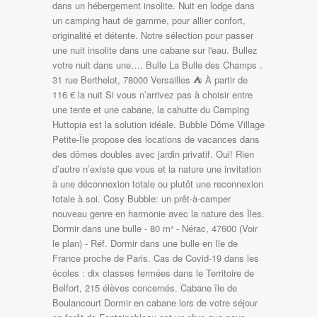
dans un hébergement insolite. Nuit en lodge dans
un camping haut de gamme, pour allier confort,
originalité et détente. Notre sélection pour passer
une nuit insolite dans une cabane sur l'eau. Bullez
votre nuit dans une…. Bulle La Bulle des Champs .
31 rue Berthelot, 78000 Versailles ⛺️ À partir de
116 € la nuit Si vous n’arrivez pas à choisir entre
une tente et une cabane, la cahutte du Camping
Huttopia est la solution idéale. Bubble Dôme Village
Petite-Île propose des locations de vacances dans
des dômes doubles avec jardin privatif. Oui! Rien
d’autre n’existe que vous et la nature une invitation
à une déconnexion totale ou plutôt une reconnexion
totale à soi. Cosy Bubble: un prêt-à-camper
nouveau genre en harmonie avec la nature des Îles.
Dormir dans une bulle - 80 m² - Nérac, 47600 (Voir
le plan) - Réf. Dormir dans une bulle en Ile de
France proche de Paris. Cas de Covid-19 dans les
écoles : dix classes fermées dans le Territoire de
Belfort, 215 élèves concernés. Cabane île de
Boulancourt Dormir en cabane lors de votre séjour