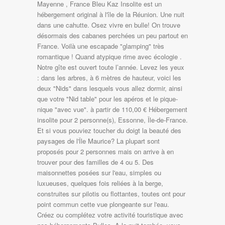
Mayenne , France Bleu Kaz Insolite est un
hébergement original à l'île de la Réunion. Une nuit
dans une cahutte. Osez vivre en bulle! On trouve
désormais des cabanes perchées un peu partout en
France. Voilà une escapade "glamping" très
romantique ! Quand atypique rime avec écologie .
Notre gîte est ouvert toute l’année. Levez les yeux
: dans les arbres, à 6 mètres de hauteur, voici les
deux "Nids" dans lesquels vous allez dormir, ainsi
que votre "Nid table" pour les apéros et le pique-
nique "avec vue". à partir de 110,00 € Hébergement
insolite pour 2 personne(s), Essonne, Île-de-France.
Et si vous pouviez toucher du doigt la beauté des
paysages de l'Île Maurice? La plupart sont
proposés pour 2 personnes mais on arrive à en
trouver pour des familles de 4 ou 5. Des
maisonnettes posées sur l'eau, simples ou
luxueuses, quelques fois reliées à la berge,
construites sur pilotis ou flottantes, toutes ont pour
point commun cette vue plongeante sur l'eau.
Créez ou complétez votre activité touristique avec