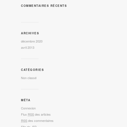
COMMENTAIRES RÉCENTS
ARCHIVES
décembre 2020
avril 2013
CATÉGORIES
Non classé
MÉTA
Connexion
Flux
RSS
des articles
RSS
des commentaires
Site de -FR