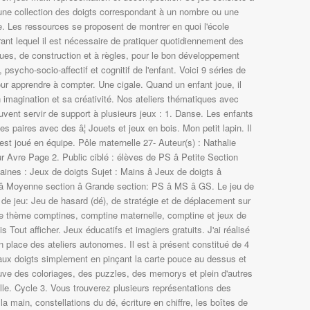
 une collection des doigts correspondant à un nombre ou une
e. Les ressources se proposent de montrer en quoi l'école
ant lequel il est nécessaire de pratiquer quotidiennement des
ques, de construction et à règles, pour le bon développement
psycho-socio-affectif et cognitif de l'enfant. Voici 9 séries de
our apprendre à compter. Une cigale. Quand un enfant joue, il
imagination et sa créativité. Nos ateliers thématiques avec
peuvent servir de support à plusieurs jeux : 1. Danse. Les enfants
s paires avec des â¦ Jouets et jeux en bois. Mon petit lapin. Il
l est joué en équipe. Pôle maternelle 27- Auteur(s) : Nathalie
vre Page 2. Public ciblé : élèves de PS â Petite Section
maines : Jeux de doigts Sujet : Mains â Jeux de doigts â
 â Moyenne section â Grande section: PS â MS â GS. Le jeu de
 de jeu: Jeu de hasard (dé), de stratégie et de déplacement sur
r le thème comptines, comptine maternelle, comptine et jeux de
s Tout afficher. Jeux éducatifs et imagiers gratuits. J'ai réalisé
n place des ateliers autonomes. Il est à présent constitué de 4
e aux doigts simplement en pinçant la carte pouce au dessus et
uve des coloriages, des puzzles, des memorys et plein d'autres
lle. Cycle 3. Vous trouverez plusieurs représentations des
 la main, constellations du dé, écriture en chiffre, les boîtes de