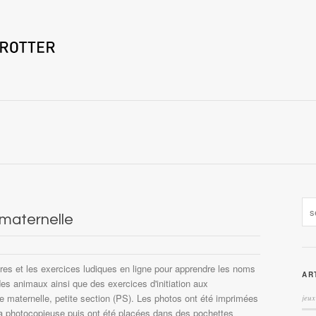
 maternelle
es et les exercices ludiques en ligne pour apprendre les noms
AR
des animaux ainsi que des exercices d'initiation aux
 maternelle, petite section (PS). Les photos ont été imprimées
jeux
e la photocopieuse puis ont été placées dans des pochettes