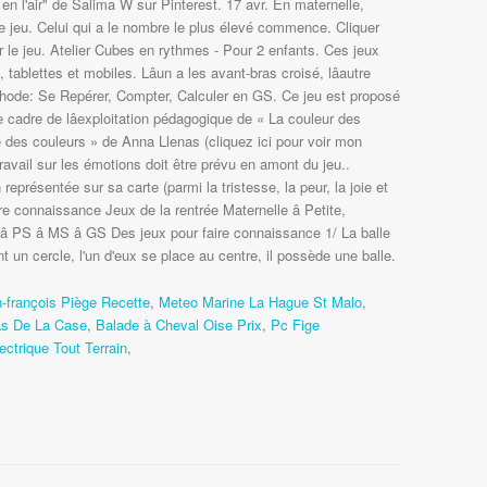
en l'air" de Salima W sur Pinterest. 17 avr. En maternelle,
le jeu. Celui qui a le nombre le plus élevé commence. Cliquer
er le jeu. Atelier Cubes en rythmes - Pour 2 enfants. Ces jeux
 tablettes et mobiles. Lâun a les avant-bras croisé, lâautre
thode: Se Repérer, Compter, Calculer en GS. Ce jeu est proposé
cadre de lâexploitation pédagogique de « La couleur des
des couleurs » de Anna Llenas (cliquez ici pour voir mon
ravail sur les émotions doit être prévu en amont du jeu..
on représentée sur sa carte (parmi la tristesse, la peur, la joie et
ire connaissance Jeux de la rentrée Maternelle â Petite,
 PS â MS â GS Des jeux pour faire connaissance 1/ La balle
un cercle, l'un d'eux se place au centre, il possède une balle.
-françois Piège Recette
,
Meteo Marine La Hague St Malo
,
as De La Case
,
Balade à Cheval Oise Prix
,
Pc Fige
lectrique Tout Terrain
,