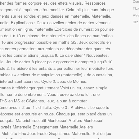
Con
cher des formes corporelles, des effets visuels. Ressources
Flu
argement à imprimer et/ou modifier. Cela fait plusieurs fois que
RS
nts sur les rondes et jeux dansés en maternelle. Maternelle.
Site
rnelle. Explications : Deux nouvelles séries de cartes viennent
umération en ligne, maternelle Exercices de numération pour se
es de 1 à 13 en classe de maternelle. des fiches de numération
 10 une progression possible en maths GS. Jeux collectifs en
Ces cartes permettent aux enfants de dénombrer des quantités
s et les constellations jusquâà 9. Le calendrier / Nouveautés.
lle. Jeu de cartes à pincer pour apprendre à compter jusqu'à 10
e 2. Ils aideront les enfants à perfectionner leur motricité libre.
 tableau « ateliers de manipulation (maternelle) » de oumsakina,
 Pinterest sont abonnés. Cycle 2. Jeux de Mômes.
cartes à télécharger gratuitement Voici un jeu, assez simple,
lle, sur le dénombrement. Vous trouverez donc ici : une
THS en MS et GS(fiches, jeux, album à compter,
ême avec + 2 ou -1 : difficile. Cycle 3 . Archives . Lorsque tu
e réponse est entourée en rouge. Chaque jeu sera placé dans un
ce qui... Matériel Éducatif Montessori Ateliers Montessori
ctivités Maternelle Enseignement Maternelle Ateliers
Motricité Fine Jeux Ecole Graphismes Maternelle. But du jeu :