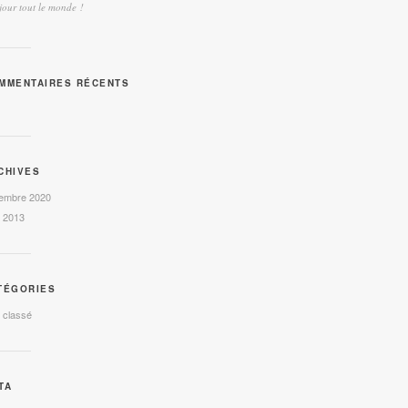
our tout le monde !
MMENTAIRES RÉCENTS
CHIVES
embre 2020
l 2013
TÉGORIES
 classé
TA