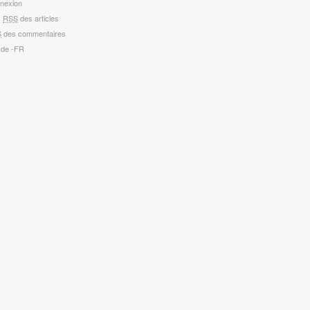
nexion
x
RSS
des articles
S
des commentaires
 de -FR