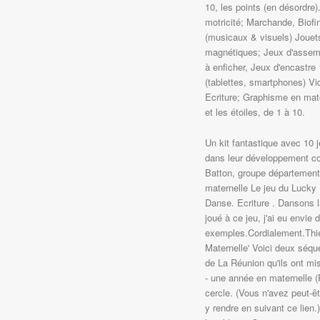
10, les points (en désordre
motricité; Marchande, Biof
(musicaux & visuels) Jouets
magnétiques; Jeux d'assemb
à enficher, Jeux d'encastr
(tablettes, smartphones) Vi
Ecriture; Graphisme en mater
et les étoiles, de 1 à 10.
Un kit fantastique avec 10 
dans leur développement co
Batton, groupe départementa
maternelle Le jeu du Lucky 
Danse. Ecriture . Dansons l
joué à ce jeu, j'ai eu envie
exemples.Cordialement.Thier
Maternelle' Voici deux séq
de La Réunion qu'ils ont mi
- une année en maternelle (P
cercle. (Vous n'avez peut-ê
y rendre en suivant ce lien.