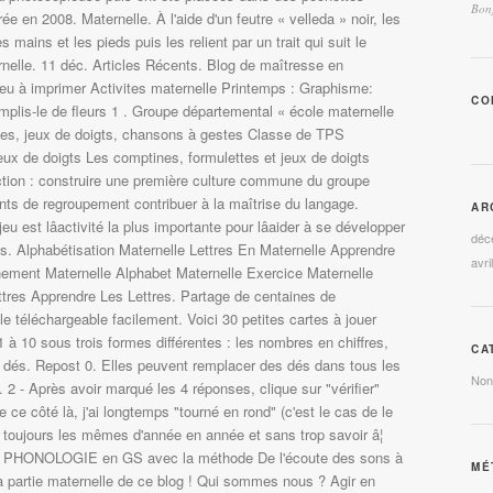
Bonj
ée en 2008. Maternelle. À l'aide d'un feutre « velleda » noir, les
es mains et les pieds puis les relient par un trait qui suit le
elle. 11 déc. Articles Récents. Blog de maîtresse en
eu à imprimer Activites maternelle Printemps : Graphisme:
CO
emplis-le de fleurs 1 . Groupe départemental « école maternelle
tes, jeux de doigts, chansons à gestes Classe de TPS
eux de doigts Les comptines, formulettes et jeux de doigts
ction : construire une première culture commune du groupe
ents de regroupement contribuer à la maîtrise du langage.
AR
 jeu est lâactivité la plus importante pour lâaider à se développer
déc
es. Alphabétisation Maternelle Lettres En Maternelle Apprendre
avri
nement Maternelle Alphabet Maternelle Exercice Maternelle
ttres Apprendre Les Lettres. Partage de centaines de
e téléchargeable facilement. Voici 30 petites cartes à jouer
 à 10 sous trois formes différentes : les nombres en chiffres,
CA
s dés. Repost 0. Elles peuvent remplacer des dés dans tous les
Non
. 2 - Après avoir marqué les 4 réponses, clique sur "vérifier"
e ce côté là, j'ai longtemps "tourné en rond" (c'est le cas de le
 toujours les mêmes d'année en année et sans trop savoir â¦
la PHONOLOGIE en GS avec la méthode De l'écoute des sons à
MÉ
a partie maternelle de ce blog ! Qui sommes nous ? Agir en