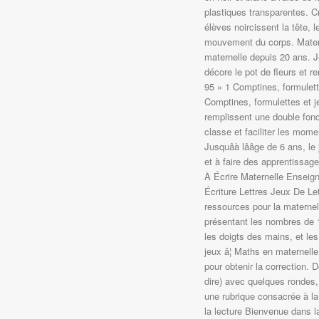
plastiques transparentes. Cr
élèves noircissent la tête, l
mouvement du corps. Matern
maternelle depuis 20 ans. J
décore le pot de fleurs et r
95 » 1 Comptines, formulet
Comptines, formulettes et j
remplissent une double fon
classe et faciliter les mom
Jusquâà lââge de 6 ans, le
et à faire des apprentissag
À Écrire Maternelle Enseig
Écriture Lettres Jeux De Le
ressources pour la maternell
présentant les nombres de 1
les doigts des mains, et le
jeux â¦ Maths en maternelle
pour obtenir la correction. D
dire) avec quelques rondes,
une rubrique consacrée à 
la lecture Bienvenue dans l