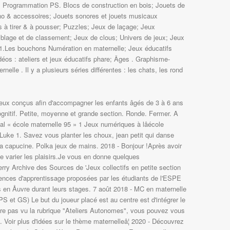
). Programmation PS. Blocs de construction en bois; Jouets de
ino & accessoires; Jouets sonores et jouets musicaux
 à tirer & à pousser; Puzzles; Jeux de laçage; Jeux
lage et de classement; Jeux de clous; Univers de jeux; Jeux
e 1.Les bouchons Numération en maternelle; Jeux éducatifs
déos : ateliers et jeux éducatifs phare; Âges . Graphisme-
nelle . Il y a plusieurs séries différentes : les chats, les rond
jeux conçus afin d'accompagner les enfants âgés de 3 à 6 ans
gnitif. Petite, moyenne et grande section. Ronde. Fermer. A
l « école maternelle 95 » 1 Jeux numériques à lâécole
Luke 1. Savez vous planter les choux, jean petit qui danse
a capucine. Polka jeux de mains. 2018 - Bonjour !Après avoir
 de varier les plaisirs.Je vous en donne quelques
ry Archive des Sources de 'Jeux collectifs en petite section
uences d'apprentissage proposées par les étudiants de l'ESPE
s en Åuvre durant leurs stages. 7 août 2018 - MC en maternelle
S et GS) Le but du joueur placé est au centre est d'intégrer le
tre pas vu la rubrique "Ateliers Autonomes", vous pouvez vous
). Voir plus d'idées sur le thème maternelleâ¦ 2020 - Découvrez