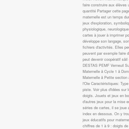
faire construire aux élèves
quantité Partager cette pag
maternelle est un temps dur
jeux d'exploration, symboli
physiologique, neurologique, 
cartes à jouer à imprimer p
développe son langage, son 
fichiers d'activités. Elles 
peuvent par exemple faire de
peut devenir coopératif sâi
DESTAS PEMF Verneuil Sur A
Maternelle â Cycle 1 â Do
Maternelle â Petite section
l'Oie Caractéristiques: Type
piste. Voir plus d'idées su
doigts. Jouets et jeux en boi
d'autres jeux pour la mise e
séries de cartes, il se jou
index en dessous. On y tro
jeux éducatifs pour materne
chiffres de 1 à 9 : doigts de