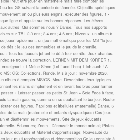
sible Peut être jouer en maternelle mais faire compter les
 ou les GS suivant la période de lâannée. Objectifs spécifiques
mouvement un ou plusieurs engins, exécuter des figures. 1 -
que ligne et appuie sur les bonnes réponses. Les élèves
uns aux autres. Qui sommes nous ? Danse. Tous nos supports
isables sur TBI. 2-3 ans; 3-4 ans; 4-6 ans; Niveaux. un album à
se jouer rapidement. un jeu mathématique pour les MS "le jeu
de dés : le jeu des immeubles et le jeu de la chenille.
eu : Tous les joueurs jettent le dé à tour de rôle. Jeux chantés.
âindex se trouve la correction. LERNEN MIT DEM KÖRPER 1.
ts enseignant : 1 Meine Sinne (Lotti und Theo) 1 Ich auch ! A
S; MS; GS; Collections. Ronde. Mis à jour : novembre 2020.
i: un album à compter MS/GS. More. Description Jeux typiques
onnant les mains simplement et en levant les bras pour former
 passer « Laisser passer les petits St Jean » Scie Face à face,
puis la main gauche, comme en se souhaitant le bonjour. Rester
xécuter des figures. Papillons et libellules (maternelle) Danse. 6
cles de la main (maternelle et enfants dyspraxiques) Ces jeux
in et dâaffermir les mouvements. Site de jeux éducatifs
maternelle. Éducartes; Zoom - Découvrir le monde animal; Pistes
ts Jeux éducatifs et Matériel d'apprentissage; Nouveauté du
n jeu: multi représentation et décomposition Ce jeu consiste à