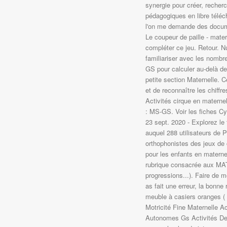
synergie pour créer, recher
pédagogiques en libre téléch
l'on me demande des docume
Le coupeur de paille - mate
compléter ce jeu. Retour. N
familiariser avec les nombr
GS pour calculer au-delà de
petite section Maternelle. 
et de reconnaître les chiffre
Activités cirque en materne
: MS-GS. Voir les fiches Cycl
23 sept. 2020 - Explorez le
auquel 288 utilisateurs de
orthophonistes des jeux de 
pour les enfants en materne
rubrique consacrée aux MA
progressions...). Faire de m
as fait une erreur, la bonn
meuble à casiers oranges ( 
Motricité Fine Maternelle A
Autonomes Gs Activités De 