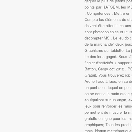
gagner le plus de jetons pos
points par lâATSEM, les MS
: Compétences : Mettre en 
Compte les éléments de cha
doivent être attentif les 
sont photocopiables et util
décompter MS . Le jeu doit 
de la marchande" deux jeux 
Graphisme sur tablette. Le j
Le dernier a gagné. Sous l
fichier d'activités + suppor
Batton, Cergy oct 2012 . P
Gratuit. Vous trouverez ic
Arche Face à face, en se d
un pont sous lequel on peut
on se donne la main droite 
en équilibre sur un engin, e
jeux pour renforcer les mus
permettent de muscler la ma
gratuits en ligne pour les 
graphiques; Tous les produi
mois. Notion mathématique e