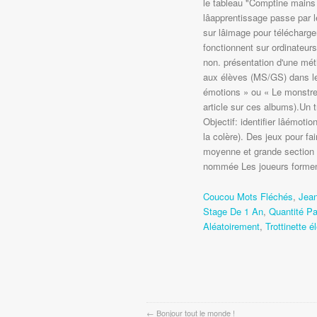
le tableau "Comptine mains 
lâapprentissage passe par 
sur lâimage pour télécharg
fonctionnent sur ordinateurs,
non. présentation d'une mé
aux élèves (MS/GS) dans le 
émotions » ou « Le monstre 
article sur ces albums).Un t
Objectif: identifier lâémoti
la colère). Des jeux pour fa
moyenne et grande section â
nommée Les joueurs forment 
Coucou Mots Fléchés
,
Jean
Stage De 1 An
,
Quantité P
Aléatoirement
,
Trottinette é
←
Bonjour tout le monde !