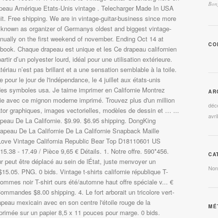
Bonj
apeau Amérique Etats-Unis vintage . Telecharger Made In USA
. Free shipping. We are in vintage-guitar-business since more
l known as organizer of Germanys oldest and biggest vintage-
nnually on the first weekend of november. Ending Oct 14 at
CO
ok. Chaque drapeau est unique et les Ce drapeau californien
artir d’un polyester lourd, idéal pour une utilisation extérieure.
tériau n’est pas brillant et a une sensation semblable à la toile.
e pour le jour de l'indépendance, le 4 juillet aux états-unis
des symboles usa. Je taime imprimer en Californie Montrez
AR
nie avec ce mignon moderne imprimé. Trouvez plus d'un million
déc
rator graphiques, images vectorielles, modèles de dessin et … ...
avri
rapeau De La Californie. $9.99. $6.95 shipping. DongKing
eau De La Californie De La Californie Snapback Maille
 Love Vintage California Republic Bear Top D18110601 US
5.38 - 17.49 / Pièce 9,65 € Détails. 1. Notre offre. 590*456.
CA
 peut être déplacé au sein de lÉtat, juste menvoyer un
Non
5.05. PNG. 0 bids. Vintage t-shirts californie république T-
 hommes noir T-shirt ours été/automne haut offre spéciale v... €
 Commandes $8.00 shipping. 4. Le fort arborait un tricolore vert-
apeau mexicain avec en son centre l'étoile rouge de la
MÉ
mprimée sur un papier 8,5 x 11 pouces pour marge. 0 bids.