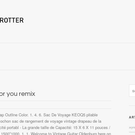
or you remix
Map Outline Color. 1. 4. 6. Sac De Voyage KEOQ5 pliable
AR
olochon sac de rangement de voyage vintage drapeau de la
cité portabl - La grande taille de Capacité: 15 X 6 X 11 pouces /
sept
1500*1000. 1. 1. Welcome to Vintage Guitar Oldenburg here on