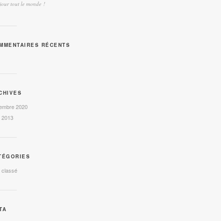
our tout le monde !
MMENTAIRES RÉCENTS
CHIVES
embre 2020
l 2013
TÉGORIES
 classé
TA