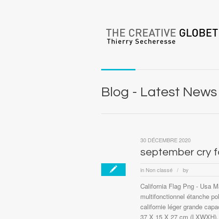
Blog - Latest News
30 DÉCEMBRE 2020
september cry f
in
Non classé
by
/
California Flag Png - Usa 
multifonctionnel étanche p
californie léger grande capa
37 X 15 X 27 cm (LXWXH). 