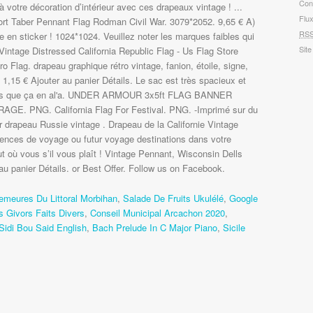
Con
à votre décoration d’intérieur avec ces drapeaux vintage ! ...
Flu
t Taber Pennant Flag Rodman Civil War. 3079*2052. 9,65 € A)
RS
 en sticker ! 1024*1024. Veuillez noter les marques faibles qui
Site
Vintage Distressed California Republic Flag - Us Flag Store
ro Flag. drapeau graphique rétro vintage, fanion, étoile, signe,
 1,15 € Ajouter au panier Détails. Le sac est très spacieux et
lus que ça en al'a. UNDER ARMOUR 3x5ft FLAG BANNER
 PNG. California Flag For Festival. PNG. -Imprimé sur du
r drapeau Russie vintage . Drapeau de la Californie Vintage
riences de voyage ou futur voyage destinations dans votre
ut où vous s’il vous plaît ! Vintage Pennant, Wisconsin Dells
au panier Détails. or Best Offer. Follow us on Facebook.
emeures Du Littoral Morbihan
,
Salade De Fruits Ukulélé
,
Google
s Givors Faits Divers
,
Conseil Municipal Arcachon 2020
,
Sidi Bou Said English
,
Bach Prelude In C Major Piano
,
Sicile