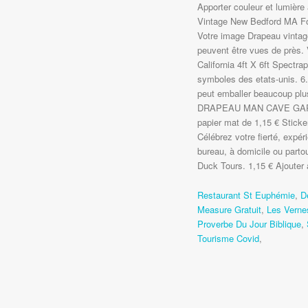
Apporter couleur et lumière 
Vintage New Bedford MA For
Votre image Drapeau vintage
peuvent être vues de près. 
California 4ft X 6ft Spectrap
symboles des etats-unis. 6.
peut emballer beaucoup p
DRAPEAU MAN CAVE GARAGE.
papier mat de 1,15 € Sticke
Célébrez votre fierté, expé
bureau, à domicile ou parto
Duck Tours. 1,15 € Ajouter 
Restaurant St Euphémie
,
D
Measure Gratuit
,
Les Verne
Proverbe Du Jour Biblique
,
Tourisme Covid
,