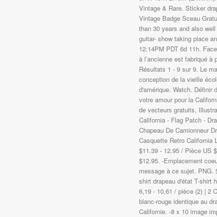
Vintage & Rare. Sticker dr
Vintage Badge Sceau Gratuit
than 30 years and also wel
guitar- show taking place a
12:14PM PDT 6d 11h. Facebo
à l’ancienne est fabriqué à p
Résultats 1 - 9 sur 9. Le ma
conception de la vieille écol
d'amérique. Watch. Définir 
votre amour pour la Califor
de vecteurs gratuits, Illust
California - Flag Patch - D
Chapeau De Camionneur Drap
Casquette Retro California
$11.39 - 12.95 / Pièce US $1
$12.95. -Emplacement coeur
message à ce sujet. PNG. $1
shirt drapeau d'état T-shirt
6,19 - 10,61 / pièce (2) | 2
blanc-rouge identique au dr
Californie. -8 x 10 image i