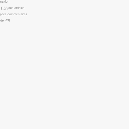
nexion
x
RSS
des articles
S
des commentaires
 de -FR