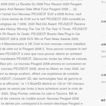
Bonj
t 2008 2020 La Recette Du 3008 Pour Reussir 2020 Peugeot
pecs And Release Date What Futur Peugeot 2008 … (3)
r l’achat d’un Nouveau PEUGEOT SUV e-2008 Active, neuf
te d'une remise de 910€ sur le tarif PEUGEOT 20D conseillé au
CO
écologique de 7 000€. 2020 Red Dot Award: PEUGEOT Receive
e History Winning The ‘Car Of The Year’ 6 Times; PEUGEOT
sh FA Reach Its Goals; PEUGEOT Boosts New Plug-In Car
EUGEOT 208 & 2008 SUV Win at Fleet News Awards 2020;
Manufacturers in UK C'est le tout nouveau coloris métallisé
AR
ré de série sur le Peugeot 2008 2. Vous pouvez comparer le tarif
déc
aire PEUGEOT à celui que vous pouvez obtenir en achetant
avri
e mandataire PEUGEOT. Découvrez toutes les offres de voitures
lleur prix. Le nouveau Peugeot 2008 arrivera en concession en
Le nouveau PEUGEOT 2008, lancé au Maroc en mars 2020, est
t au design exaltant, offrant une expérience de conduite
CA
PEUGEOT i-Cockpit® 3D, des technologies haut de gamme et
Non
e et efficiente : le 1.5 BlueHDi décliné en 100 et 130 chevaux.
iques ne seront pas livrés à leurs acheteurs avant le mois de
r 2020. Shop Pontiac vehicles for sale in Tacoma, WA at
s et les versions du modèle actuel: Nouveau Peugeot 2008
MÉ
 ce dernier prix correspond à la version électrique Peugeot e-