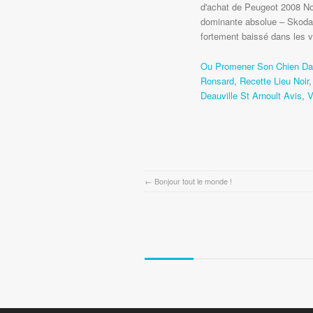
d'achat de Peugeot 2008 Nou
dominante absolue – Skoda
fortement baissé dans les 
Ou Promener Son Chien Da
Ronsard
,
Recette Lieu Noir
Deauville St Arnoult Avis
,
V
←
Bonjour tout le monde !