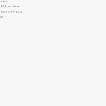
nexion
x
RSS
des articles
S
des commentaires
 de -FR