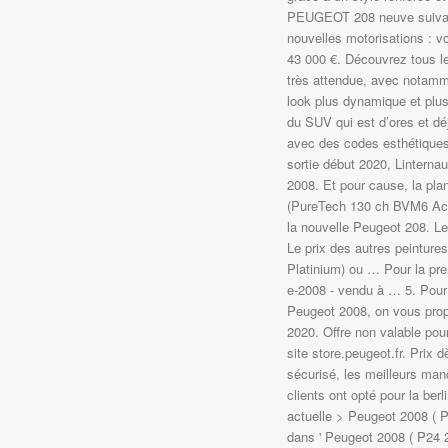
PEUGEOT 208 neuve suivant l
nouvelles motorisations : v
43 000 €. Découvrez tous le
très attendue, avec notamm
look plus dynamique et plus
du SUV qui est d’ores et dé
avec des codes esthétiques
sortie début 2020, Linterna
2008. Et pour cause, la pla
(PureTech 130 ch BVM6 Acti
la nouvelle Peugeot 208. L
Le prix des autres peinture
Platinium) ou … Pour la pre
e-2008 - vendu à … 5. Pour v
Peugeot 2008, on vous prop
2020. Offre non valable pou
site store.peugeot.fr. Prix
sécurisé, les meilleurs ma
clients ont opté pour la b
actuelle > Peugeot 2008 ( P
dans ' Peugeot 2008 ( P24 2