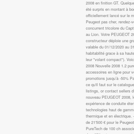
2008 en finition GT. Quelqu
été surpris en montant à bo
officiellement lancé sur le
Peugeot pas cher, rendez-vo
concurrent tricolore du Cap
au Lion. Votre PEUGEOT 208
constructeur déploie une g
valable du 01/12/2020 au 31
habitabilité grace à sa haute
leur "volant compact"). Voic
2008 Nouvelle 2008 1.2 pure
accessoires en ligne pour v
promotions jusqu’à -50% Pai
ce qu'il faut sur le catal
listings, or contact seller
nouveau PEUGEOT 2008, le 
expérience de conduite ét
technologies haut de gamme 
thermique et en électrique.
de 21'500 € pour le Peugeot
PureTech de 100 ch associé 