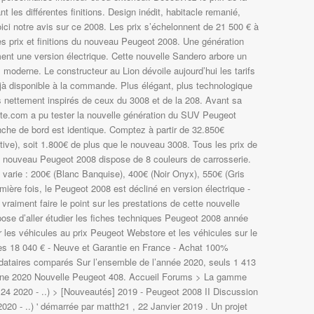
es différentes finitions. Design inédit, habitacle remanié,
oici notre avis sur ce 2008. Les prix s’échelonnent de 21 500 € à
s prix et finitions du nouveau Peugeot 2008. Une génération
ent une version électrique. Cette nouvelle Sandero arbore un
 moderne. Le constructeur au Lion dévoile aujourd’hui les tarifs
jà disponible à la commande. Plus élégant, plus technologique
 nettement inspirés de ceux du 3008 et de la 208. Avant sa
ute.com a pu tester la nouvelle génération du SUV Peugeot
nche de bord est identique. Comptez à partir de 32.850€
ve), soit 1.800€ de plus que le nouveau 3008. Tous les prix de
e nouveau Peugeot 2008 dispose de 8 couleurs de carrosserie.
s varie : 200€ (Blanc Banquise), 400€ (Noir Onyx), 550€ (Gris
mière fois, le Peugeot 2008 est décliné en version électrique -
raiment faire le point sur les prestations de cette nouvelle
ose d’aller étudier les fiches techniques Peugeot 2008 année
r les véhicules au prix Peugeot Webstore et les véhicules sur le
 dès 18 040 € - Neuve et Garantie en France - Achat 100%
ndataires comparés Sur l’ensemble de l’année 2020, seuls 1 413
erline 2020 Nouvelle Peugeot 408. Accueil Forums > La gamme
24 2020 - ..) > [Nouveautés] 2019 - Peugeot 2008 II Discussion
020 - ..) ' démarrée par matth21 , 22 Janvier 2019 . Un projet