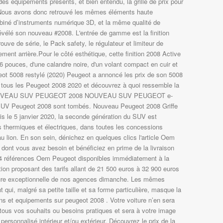
es équipements présents, et bien entendu, la grille de prix pour
Nous avons donc retrouvé les mêmes éléments haute
iné d’instruments numérique 3D, et la même qualité de
vélé son nouveau #2008. L'entrée de gamme est la finition
rouve de série, le Pack safety, le régulateur et limiteur de
nement arrière.Pour le côté esthétique, cette finition 2008 Active
16 pouces, d'une calandre noire, d'un volant compact en cuir et
eot 5008 restylé (2020) Peugeot a annoncé les prix de son 5008
e tous les Peugeot 2008 2020 et découvrez à quoi ressemble la
. NOUVEAU SUV PEUGEOT 2008 NOUVEAU SUV PEUGEOT e-
SUV Peugeot 2008 sont tombés. Nouveau Peugeot 2008 Griffe
s le 5 janvier 2020, la seconde génération du SUV est
 thermiques et électriques, dans toutes les concessions
 lion. En son sein, dénichez en quelques clics l'article Oem
dont vous avez besoin et bénéficiez en prime de la livraison
 74 références Oem Peugeot disponibles immédiatement à la
on proposant des tarifs allant de 21 500 euros à 32 900 euros
ture exceptionnelle de nos agences dimanche. Les mêmes
 qui, malgré sa petite taille et sa forme particulière, masque la
ions et equipements sur peugeot 2008 . Votre voiture n’en sera
tous vos souhaits ou besoins pratiques et sera à votre image
 personnalisé intérieur et/ou extérieur. Découvrez le prix de la