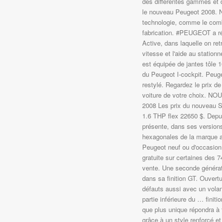
des différentes gammes et d
le nouveau Peugeot 2008. 
technologie, comme le comb
fabrication. #PEUGEOT a ré
Active, dans laquelle on ret
vitesse et l'aide au station
est équipée de jantes tôle 
du Peugeot I-cockpit. Peug
restylé. Regardez le prix d
voiture de votre choix
2008 Les prix du nouveau 
1.6 THP flex 22650 $. Depui
présente, dans ses versions
hexagonales de la marque au
Peugeot neuf ou d'occasion 
gratuite sur certaines des
vente. Une seconde générati
dans sa finition GT. Ouver
défauts aussi avec un volant
partie inférieure du … finit
que plus unique répondra à 
grâce à un style renforcé et