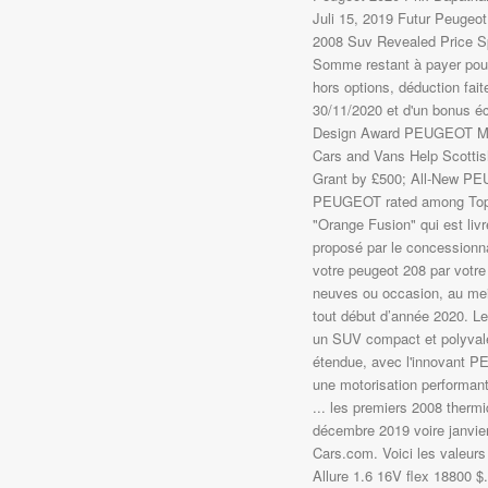
Juli 15, 2019 Futur Peugeo
2008 Suv Revealed Price S
Somme restant à payer pou
hors options, déduction fai
30/11/2020 et d'un bonus 
Design Award PEUGEOT Mak
Cars and Vans Help Scotti
Grant by £500; All-New P
PEUGEOT rated among Top 5 
"Orange Fusion" qui est liv
proposé par le concessionn
votre peugeot 208 par votr
neuves ou occasion, au mei
tout début d’année 2020. 
un SUV compact et polyvalen
étendue, avec l'innovant 
une motorisation performant
... les premiers 2008 therm
décembre 2019 voire janvie
Cars.com. Voici les valeur
Allure 1.6 16V flex 18800 $.