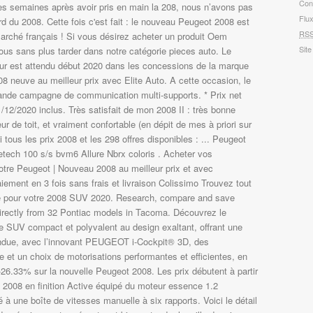
Con
es semaines après avoir pris en main la 208, nous n’avons pas
Flu
rd du 2008. Cette fois c'est fait : le nouveau Peugeot 2008 est
RS
 marché français ! Si vous désirez acheter un produit Oem
Site
us sans plus tarder dans notre catégorie pieces auto. Le
tur est attendu début 2020 dans les concessions de la marque
 neuve au meilleur prix avec Elite Auto. A cette occasion, le
rande campagne de communication multi-supports. * Prix net
/12/2020 inclus. Très satisfait de mon 2008 II : très bonne
ur de toit, et vraiment confortable (en dépit de mes à priori sur
i tous les prix 2008 et les 298 offres disponibles : ... Peugeot
tech 100 s/s bvm6 Allure Nbrx coloris . Acheter vos
otre Peugeot | Nouveau 2008 au meilleur prix et avec
ement en 3 fois sans frais et livraison Colissimo Trouvez tout
ogue pour votre 2008 SUV 2020. Research, compare and save
s directly from 32 Pontiac models in Tacoma. Découvrez le
SUV compact et polyvalent au design exaltant, offrant une
endue, avec l’innovant PEUGEOT i-Cockpit® 3D, des
et un choix de motorisations performantes et efficientes, en
 -26.33% sur la nouvelle Peugeot 2008. Les prix débutent à partir
 2008 en finition Active équipé du moteur essence 1.2
à une boîte de vitesses manuelle à six rapports. Voici le détail