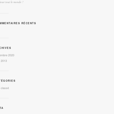
our tout le monde !
MMENTAIRES RÉCENTS
CHIVES
embre 2020
l 2013
TÉGORIES
 classé
TA